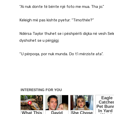
“Ai nuk donte të bënte një foto me mua. Tha jo.”
Keleigh më pas kishte pyetur: “Timothée?”
Ndërsa Taylor thuhet se i pëshpëriti diçka në vesh Sele
dyshohet se u përgjigj:
“U përpoqa, por nuk munda. Do t’i mërziste ata”.