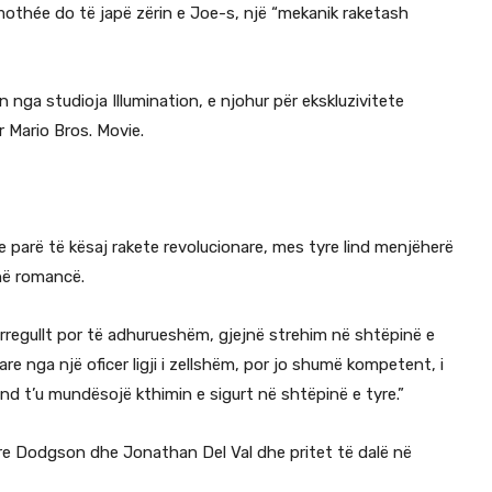
imothée do të japë zërin e Joe-s, një “mekanik raketash
n nga studioja Illumination, e njohur për ekskluzivitete
Mario Bros. Movie.
 parë të kësaj rakete revolucionare, mes tyre lind menjëherë
 në romancë.
 çrregullt por të adhurueshëm, gjejnë strehim në shtëpinë e
re nga një oficer ligji i zellshëm, por jo shumë kompetent, i
nd t’u mundësojë kthimin e sigurt në shtëpinë e tyre.”
ire Dodgson dhe Jonathan Del Val dhe pritet të dalë në