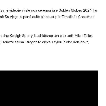
pas një videoje virale nga ceremonia e Golden Globes 2024, ku
më 36 vjeçe, u panë duke biseduar për Timothée Chalamet
 dhe Keleigh Sperry, bashkëshorten e aktorit Miles Teller,
j serioze teksa i tregonte diçka Taylor-it dhe Keleigh-t,