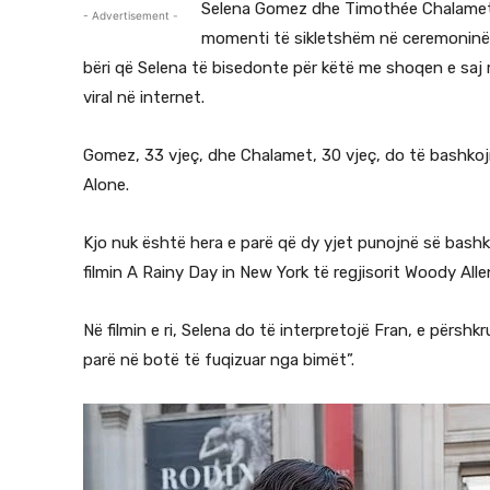
Selena Gomez dhe Timothée Chalamet do
- Advertisement -
momenti të sikletshëm në ceremoninë 
bëri që Selena të bisedonte për këtë me shoqen e saj
viral në internet.
Gomez, 33 vjeç, dhe Chalamet, 30 vjeç, do të bashkoj
Alone.
Kjo nuk është hera e parë që dy yjet punojnë së bashk
filmin A Rainy Day in New York të regjisorit Woody Allen
Në filmin e ri, Selena do të interpretojë Fran, e përshk
parë në botë të fuqizuar nga bimët”.