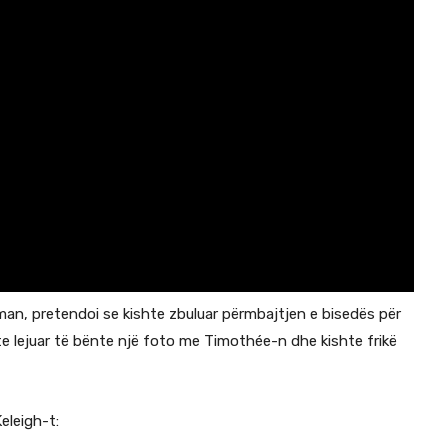
eman, pretendoi se kishte zbuluar përmbajtjen e bisedës për
hte lejuar të bënte një foto me Timothée-n dhe kishte frikë
eleigh-t: