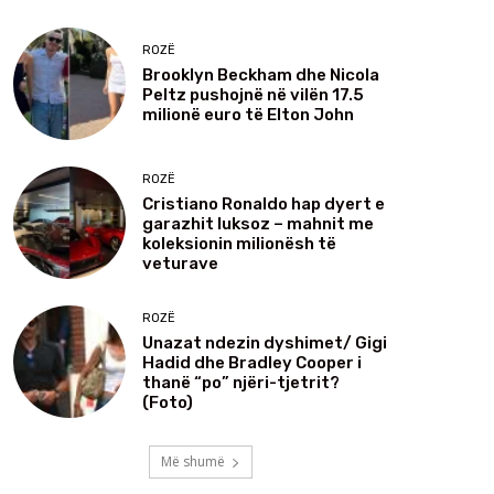
ROZË
Brooklyn Beckham dhe Nicola
Peltz pushojnë në vilën 17.5
milionë euro të Elton John
ROZË
Cristiano Ronaldo hap dyert e
garazhit luksoz – mahnit me
koleksionin milionësh të
veturave
ROZË
Unazat ndezin dyshimet/ Gigi
Hadid dhe Bradley Cooper i
thanë “po” njëri-tjetrit?
(Foto)
Më shumë