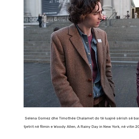
Selena Gomez dhe Timothée Chalamet do të luajnë sërish së bashk
tjetrit në filmin e Woody Allen, A Rainy Day in New York, në vitin 2