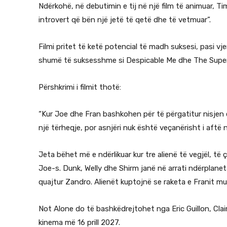
Ndërkohë, në debutimin e tij në një film të animuar, T
introvert që bën një jetë të qetë dhe të vetmuar”.
Filmi pritet të ketë potencial të madh suksesi, pasi vje
shumë të suksesshme si Despicable Me dhe The Super 
Përshkrimi i filmit thotë:
“Kur Joe dhe Fran bashkohen për të përgatitur nisjen e
një tërheqje, por asnjëri nuk është veçanërisht i aftë
Jeta bëhet më e ndërlikuar kur tre alienë të vegjël, të
Joe-s. Dunk, Welly dhe Shirm janë në arrati ndërplaneta
quajtur Zandro. Alienët kuptojnë se raketa e Franit mu
Not Alone do të bashkëdrejtohet nga Eric Guillon, Cla
kinema më 16 prill 2027.