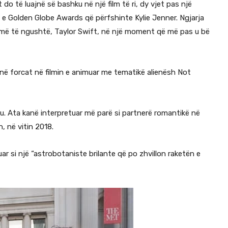
 të luajnë së bashku në një film të ri, dy vjet pas një
e Golden Globe Awards që përfshinte Kylie Jenner. Ngjarja
 më të ngushtë, Taylor Swift, në një moment që më pas u bë
në forcat në filmin e animuar me tematikë alienësh Not
u. Ata kanë interpretuar më parë si partnerë romantikë në
, në vitin 2018.
ruar si një “astrobotaniste brilante që po zhvillon raketën e