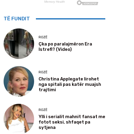
TË FUNDIT
ROZË
Çka po paralajmëron Era
Istrefi? (Video)
ROZË
Christina Applegate lirohet
nga spitali pas katër muajsh
trajtimi
ROZË
Ylli i serialit mahnit fansat me
fotot seksi, shfaqet pa
sytjena