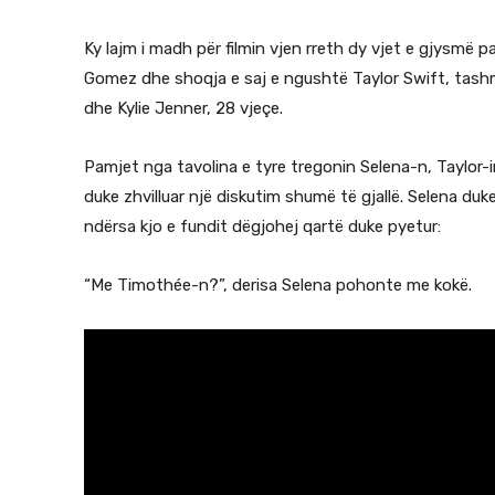
Ky lajm i madh për filmin vjen rreth dy vjet e gjysmë 
Gomez dhe shoqja e saj e ngushtë Taylor Swift, tash
dhe Kylie Jenner, 28 vjeçe.
Pamjet nga tavolina e tyre tregonin Selena-n, Taylor-in
duke zhvilluar një diskutim shumë të gjallë. Selena duke
ndërsa kjo e fundit dëgjohej qartë duke pyetur:
“Me Timothée-n?”, derisa Selena pohonte me kokë.