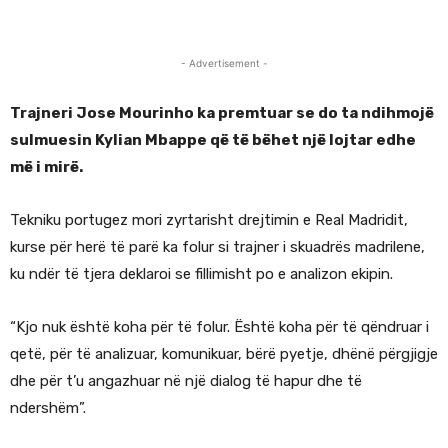
- Advertisement -
Trajneri Jose Mourinho ka premtuar se do ta ndihmojë
sulmuesin Kylian Mbappe që të bëhet një lojtar edhe
më i mirë.
Tekniku portugez mori zyrtarisht drejtimin e Real Madridit,
kurse për herë të parë ka folur si trajner i skuadrës madrilene,
ku ndër të tjera deklaroi se fillimisht po e analizon ekipin.
“Kjo nuk është koha për të folur. Është koha për të qëndruar i
qetë, për të analizuar, komunikuar, bërë pyetje, dhënë përgjigje
dhe për t’u angazhuar në një dialog të hapur dhe të
ndershëm”.