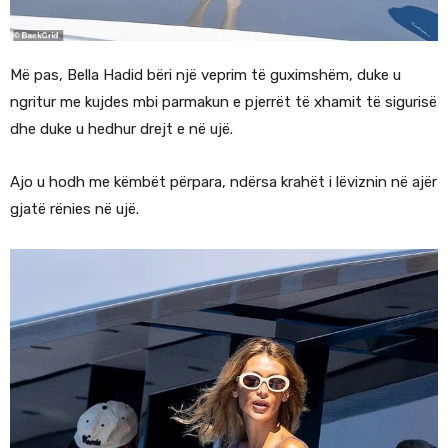
Më pas, Bella Hadid bëri një veprim të guximshëm, duke u
ngritur me kujdes mbi parmakun e pjerrët të xhamit të sigurisë
dhe duke u hedhur drejt e në ujë.
Ajo u hodh me këmbët përpara, ndërsa krahët i lëviznin në ajër
gjatë rënies në ujë.