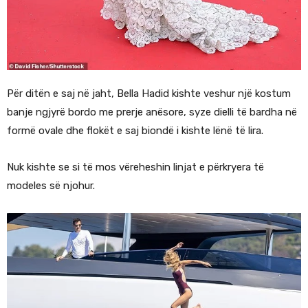
Për ditën e saj në jaht, Bella Hadid kishte veshur një kostum
banje ngjyrë bordo me prerje anësore, syze dielli të bardha në
formë ovale dhe flokët e saj biondë i kishte lënë të lira.
Nuk kishte se si të mos vëreheshin linjat e përkryera të
modeles së njohur.