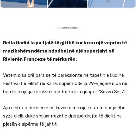
- Advertisement -
Bella Hadid la pa fjalë të gjithë kur kreu një veprim të
rrezikshëm ndërsa ndodhej në një superjaht në
Rivierën Franceze të mërkurën.
Vetëm disa orë para se të parakalonte në tapetin e kuq në
Festivalit e Filmit në Kanë, supermodelja 29-vjeçare u pa në
bordin e një jahti luksoz me tre kate, i quajtur “Seven Sins”.
Ajo u shfaq duke ecur në kuvertë me një kostum banje dhe
syze dielli, duke shijuar rrezet e drejtpërdrejta të diellit në
pjesën e sipërme të jahtit.