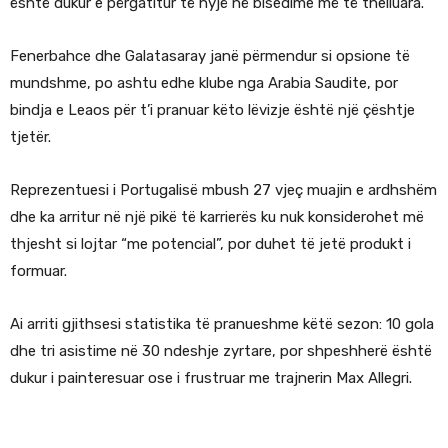
është dukur e përgatitur të hyjë në bisedime më të thelluara.
Fenerbahce dhe Galatasaray janë përmendur si opsione të
mundshme, po ashtu edhe klube nga Arabia Saudite, por
bindja e Leaos për t’i pranuar këto lëvizje është një çështje
tjetër.
Reprezentuesi i Portugalisë mbush 27 vjeç muajin e ardhshëm
dhe ka arritur në një pikë të karrierës ku nuk konsiderohet më
thjesht si lojtar “me potencial”, por duhet të jetë produkt i
formuar.
Ai arriti gjithsesi statistika të pranueshme këtë sezon: 10 gola
dhe tri asistime në 30 ndeshje zyrtare, por shpeshherë është
dukur i painteresuar ose i frustruar me trajnerin Max Allegri.