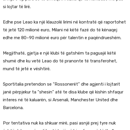
si lojtar të lirë.
Edhe pse Leao ka një klauzolë lirimi në kontratë që raportohet
të jetë 120 milionë euro, Milani në këtë fazë do të kënaqej
edhe me 80–90 milionë euro për talentin e paqëndrueshëm.
Megjithatë, gjetja e një klubi të gatshëm ta paguajë këtë
shumë dhe ku vetë Leao do të pranonte të transferohet,
mund të jetë e vështirë.
Sportitalia pretendon se “Rossonerët” dhe agjenti i lojtarit
janë përpjekur ta “shesin” atë te disa klube që kishin shfaqur
interes në të kaluarën, si Arsenali, Manchester United dhe
Barcelona.
Por tentativa nuk ka shkuar mirë, pasi asnjë prej tyre nuk