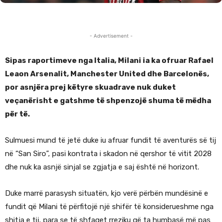
- Advertisement -
Sipas raportimeve nga Italia, Milani ia ka ofruar Rafael
Leaon Arsenalit, Manchester United dhe Barcelonës,
por asnjëra prej këtyre skuadrave nuk duket
veçanërisht e gatshme të shpenzojë shuma të mëdha
për të.
Sulmuesi mund të jetë duke iu afruar fundit të aventurës së tij
në “San Siro”, pasi kontrata i skadon në qershor të vitit 2028
dhe nuk ka asnjë sinjal se zgjatja e saj është në horizont.
Duke marrë parasysh situatën, kjo verë përbën mundësinë e
fundit që Milani të përfitojë një shifër të konsiderueshme nga
shitja e tij, para se të shfaqet rreziku që ta humbasë më pas