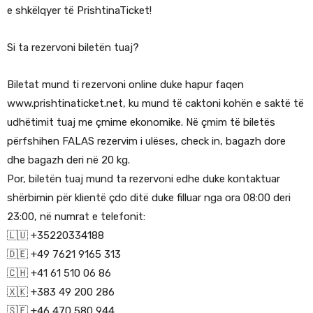
e shkëlqyer të PrishtinaTicket!
Si ta rezervoni biletën tuaj?
Biletat mund ti rezervoni online duke hapur faqen
www.prishtinaticket.net, ku mund të caktoni kohën e saktë të
udhëtimit tuaj me çmime ekonomike. Në çmim të biletës
përfshihen FALAS rezervim i ulëses, check in, bagazh dore
dhe bagazh deri në 20 kg.
Por, biletën tuaj mund ta rezervoni edhe duke kontaktuar
shërbimin për klientë çdo ditë duke filluar nga ora 08:00 deri
23:00, në numrat e telefonit:
🇱🇺 +35220334188
🇩🇪 +49 7621 9165 313
🇨🇭 +41 61 510 06 86
🇽🇰 +383 49 200 286
🇸🇪 +46 470 580 944