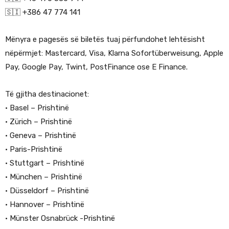
🇸🇮 +386 47 774 141
Mënyra e pagesës së biletës tuaj përfundohet lehtësisht
nëpërmjet: Mastercard, Visa, Klarna Sofortüberweisung, Apple
Pay, Google Pay, Twint, PostFinance ose E Finance.
Të gjitha destinacionet:
• Basel – Prishtinë
• Zürich – Prishtinë
• Geneva – Prishtinë
• Paris-Prishtinë
• Stuttgart – Prishtinë
• München – Prishtinë
• Düsseldorf – Prishtinë
• Hannover – Prishtinë
• Münster Osnabrück -Prishtinë