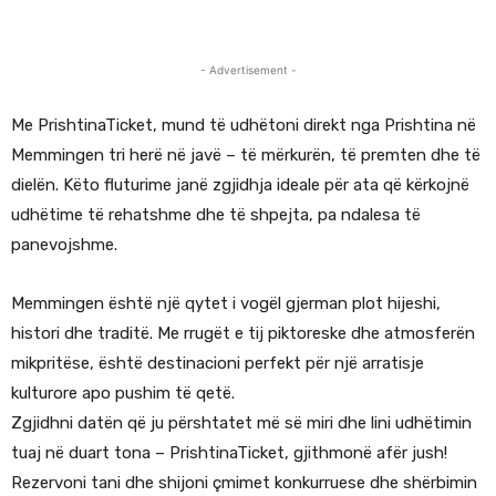
- Advertisement -
Me PrishtinaTicket, mund të udhëtoni direkt nga Prishtina në
Memmingen tri herë në javë – të mërkurën, të premten dhe të
dielën. Këto fluturime janë zgjidhja ideale për ata që kërkojnë
udhëtime të rehatshme dhe të shpejta, pa ndalesa të
panevojshme.
Memmingen është një qytet i vogël gjerman plot hijeshi,
histori dhe traditë. Me rrugët e tij piktoreske dhe atmosferën
mikpritëse, është destinacioni perfekt për një arratisje
kulturore apo pushim të qetë.
Zgjidhni datën që ju përshtatet më së miri dhe lini udhëtimin
tuaj në duart tona – PrishtinaTicket, gjithmonë afër jush!
Rezervoni tani dhe shijoni çmimet konkurruese dhe shërbimin