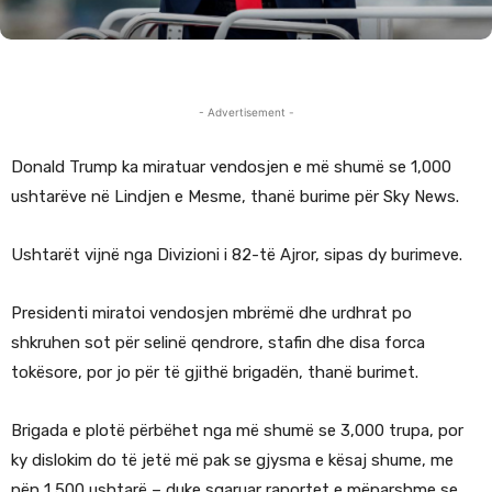
- Advertisement -
Donald Trump ka miratuar vendosjen e më shumë se 1,000
ushtarëve në Lindjen e Mesme, thanë burime për Sky News.
Ushtarët vijnë nga Divizioni i 82-të Ajror, sipas dy burimeve.
Presidenti miratoi vendosjen mbrëmë dhe urdhrat po
shkruhen sot për selinë qendrore, stafin dhe disa forca
tokësore, por jo për të gjithë brigadën, thanë burimet.
Brigada e plotë përbëhet nga më shumë se 3,000 trupa, por
ky dislokim do të jetë më pak se gjysma e kësaj shume, me
nën 1,500 ushtarë – duke sqaruar raportet e mëparshme se