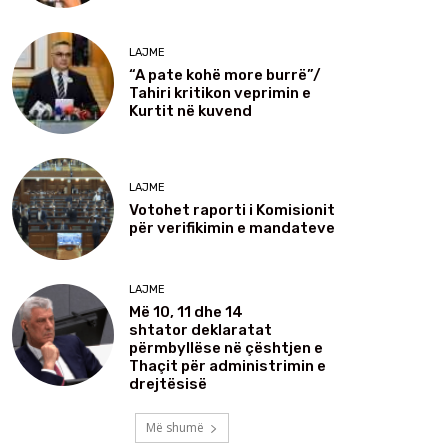
LAJME
“A pate kohë more burrë”/
Tahiri kritikon veprimin e
Kurtit në kuvend
LAJME
Votohet raporti i Komisionit
për verifikimin e mandateve
LAJME
Më 10, 11 dhe 14
shtator deklaratat
përmbyllëse në çështjen e
Thaçit për administrimin e
drejtësisë
Më shumë