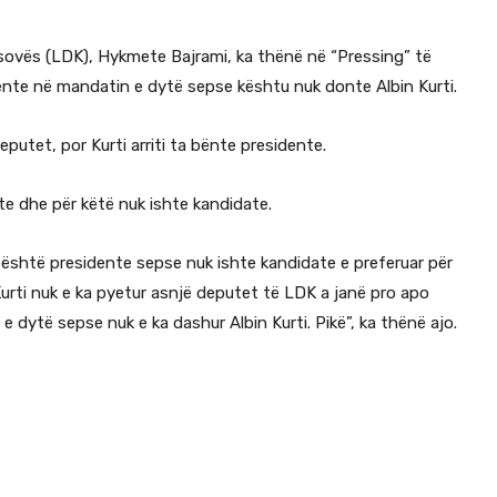
sovës (LDK), Hykmete Bajrami, ka thënë në “Pressing” të
nte në mandatin e dytë sepse kështu nuk donte Albin Kurti.
putet, por Kurti arriti ta bënte presidente.
e dhe për këtë nuk ishte kandidate.
është presidente sepse nuk ishte kandidate e preferuar për
Kurti nuk e ka pyetur asnjë deputet të LDK a janë pro apo
dytë sepse nuk e ka dashur Albin Kurti. Pikë”, ka thënë ajo.