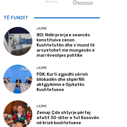
TË FUNDIT
LAJME
IKD: Ndërprerja e seancës
konstituive cenon
Kushtetutën dhe s’mund të
arsyetohet me mungesën e
marrëveshjes politike
LAJME
PDK: Kurti zgjodhi sërish
bllokadën dhe shpërfilli
aktgjykimin e Gjykatës
Kushtetuese
LAJME
Zemaj: Çdo shtyrje përtej
afatit 30-ditor e fut Kosovën
në krizë kushtetuese