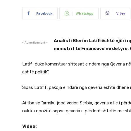
Facebook
WhatsApp
Viber
Analisti Blerim Latifi është njëri 
- Advertisement -
ministrit të Financave në detyrë,
Latifi, duke komentuar shtesat e ndara nga Qeveria në 
është politik”.
Sipas Latifit, pakoja e ndarë nga qeveria është dhënë 
Ai tha se “armiku jonë verior, Serbia, qeveria atje i p
nuk ka opozitë sepse qeveria e përdorë shtetin me shka
Video: