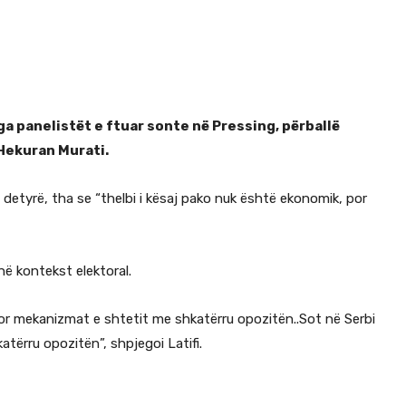
nga panelistët e ftuar sonte në Pressing, përballë
 Hekuran Murati.
detyrë, tha se “thelbi i kësaj pako nuk është ekonomik, por
në kontekst elektoral.
ërdor mekanizmat e shtetit me shkatërru opozitën..Sot në Serbi
tërru opozitën”, shpjegoi Latifi.