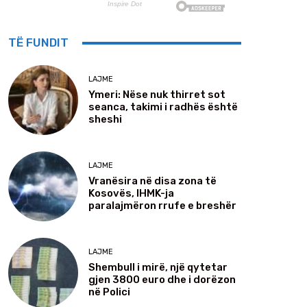
TË FUNDIT
LAJME
Ymeri: Nëse nuk thirret sot
seanca, takimi i radhës është
sheshi
LAJME
Vranësira në disa zona të
Kosovës, IHMK-ja
paralajmëron rrufe e breshër
LAJME
Shembull i mirë, një qytetar
gjen 3800 euro dhe i dorëzon
në Polici