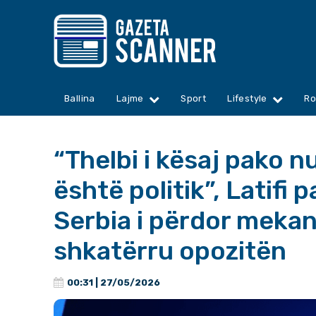
Ballina
Lajme
Sport
Lifestyle
Ro
“Thelbi i kësaj pako 
është politik”, Latifi 
Serbia i përdor mekan
shkatërru opozitën
00:31 | 27/05/2026