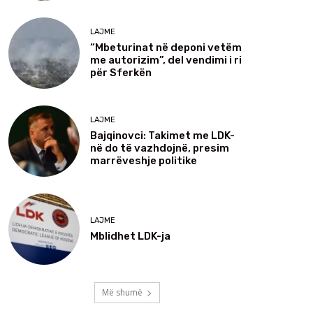
LAJME
“Mbeturinat në deponi vetëm
me autorizim”, del vendimi i ri
për Sferkën
LAJME
Bajqinovci: Takimet me LDK-
në do të vazhdojnë, presim
marrëveshje politike
LAJME
Mblidhet LDK-ja
Më shumë