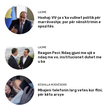
LAJME
Hoxhaj: VV-ja s’ka vullnet politik për
marrëveshje, por për nënshtrimin e
opozitës
LAJME
Reagon Peci: Ndaq gjuni me ujë e
ndaq me vo, institucionet duhet me
u ba
KËSHILLA MJEKËSORE
Mbajeni telefonin larg vetes kur flini,
për këto arsye