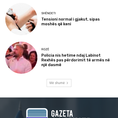
SHËNDETI
Tensioni normal i gjakut, sipas
moshës që keni
ROZË
Policia nis hetime ndaj Labinot
Rexhës pas përdorimit të armës në
një dasmë
Më shumë