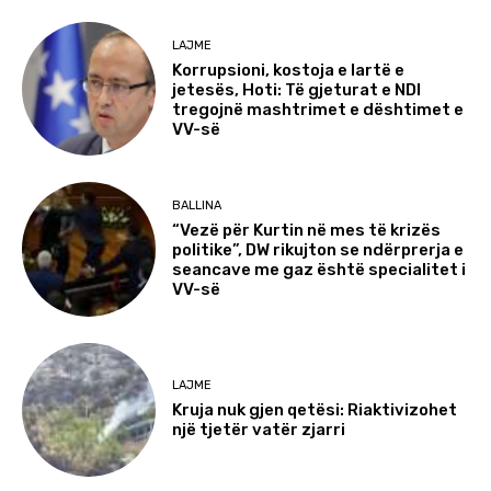
LAJME
Korrupsioni, kostoja e lartë e
jetesës, Hoti: Të gjeturat e NDI
tregojnë mashtrimet e dështimet e
VV-së
BALLINA
“Vezë për Kurtin në mes të krizës
politike”, DW rikujton se ndërprerja e
seancave me gaz është specialitet i
VV-së
LAJME
Kruja nuk gjen qetësi: Riaktivizohet
një tjetër vatër zjarri