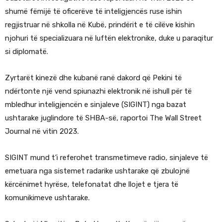
shumë fëmijë të oficerëve të inteligjencës ruse ishin
regjistruar në shkolla në Kubë, prindërit e të cilëve kishin
njohuri të specializuara në luftën elektronike, duke u paraqitur
si diplomatë.
Zyrtarët kinezë dhe kubanë ranë dakord që Pekini të
ndërtonte një vend spiunazhi elektronik në ishull për të
mbledhur inteligjencën e sinjaleve (SIGINT) nga bazat
ushtarake juglindore të SHBA-së, raportoi The Wall Street
Journal në vitin 2023.
SIGINT mund t’i referohet transmetimeve radio, sinjaleve të
emetuara nga sistemet radarike ushtarake që zbulojnë
kërcënimet hyrëse, telefonatat dhe llojet e tjera të
komunikimeve ushtarake.