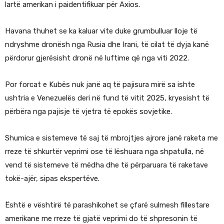
lartë amerikan i paidentifikuar për Axios.
Havana thuhet se ka kaluar vite duke grumbulluar lloje të
ndryshme dronësh nga Rusia dhe Irani, të cilat të dyja kanë
përdorur gjerësisht dronë në luftime që nga viti 2022.
Por forcat e Kubës nuk janë aq të pajisura mirë sa ishte
ushtria e Venezuelës deri në fund të vitit 2025, kryesisht të
përbëra nga pajisje të vjetra të epokës sovjetike.
Shumica e sistemeve të saj të mbrojtjes ajrore janë raketa me
rreze të shkurtër veprimi ose të lëshuara nga shpatulla, në
vend të sistemeve të mëdha dhe të përparuara të raketave
tokë-ajër, sipas ekspertëve.
Është e vështirë të parashikohet se çfarë sulmesh fillestare
amerikane me rreze të gjatë veprimi do të shpresonin të