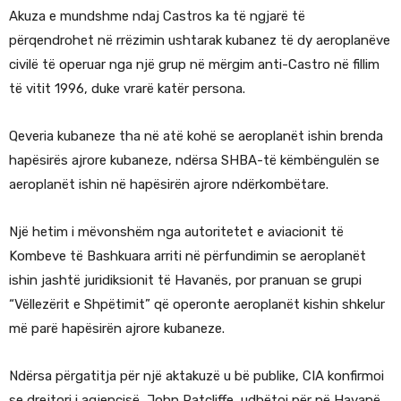
Akuza e mundshme ndaj Castros ka të ngjarë të
përqendrohet në rrëzimin ushtarak kubanez të dy aeroplanëve
civilë të operuar nga një grup në mërgim anti-Castro në fillim
të vitit 1996, duke vrarë katër persona.
Qeveria kubaneze tha në atë kohë se aeroplanët ishin brenda
hapësirës ajrore kubaneze, ndërsa SHBA-të këmbëngulën se
aeroplanët ishin në hapësirën ajrore ndërkombëtare.
Një hetim i mëvonshëm nga autoritetet e aviacionit të
Kombeve të Bashkuara arriti në përfundimin se aeroplanët
ishin jashtë juridiksionit të Havanës, por pranuan se grupi
“Vëllezërit e Shpëtimit” që operonte aeroplanët kishin shkelur
më parë hapësirën ajrore kubaneze.
Ndërsa përgatitja për një aktakuzë u bë publike, CIA konfirmoi
se drejtori i agjencisë, John Ratcliffe, udhëtoi për në Havanë