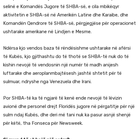
selinë e Komandës Jugore të SHBA-së, e cila mbikëqyr
aktivitetin e SHBA-së në Amerikën Latine dhe Karaibe, dhe
Komandën Qendrore të SHBA-së, përgjegjëse për operacionet
ushtarake amerikane në Lindjen e Mesme.
Ndërsa kjo vendos baza të rëndësishme ushtarake në afërsi
të Kubës, kjo gjithashtu do të thotë se SHBA-të nuk do të
kishin nevojë të vendosnin një numër të madh anijesh
luftarake dhe aeroplanmbajtësesh jashtë shtetit për të
sulmuar, ndryshe nga Venezuela dhe Irani.
Por SHBA-të ka të ngjarë të kenë ende nevojë të lëvizin
avionë dhe personel drejt Floridës jugore në përgatitje për një
sulm ndaj Kubës, dhe deri më tani nuk ka pasur asnjë shenjë
për këtë, tha Fonseca për Newsweek.