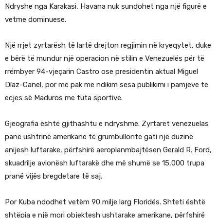
Ndryshe nga Karakasi, Havana nuk sundohet nga një figurë e
vetme dominuese.
Një rrjet zyrtarësh të lartë drejton regjimin në kryeqytet, duke
e bërë të mundur një operacion në stilin e Venezuelës për të
rrëmbyer 94-vjeçarin Castro ose presidentin aktual Miguel
Díaz-Canel, por më pak me ndikim sesa publikimi i pamjeve të
ecjes së Maduros me tuta sportive.
Gjeografia është gjithashtu e ndryshme. Zyrtarët venezuelas
panë ushtrinë amerikane të grumbullonte gati një duzinë
anijesh luftarake, përfshirë aeroplanmbajtësen Gerald R. Ford,
skuadrilje avionësh luftarakë dhe më shumë se 15,000 trupa
pranë vijës bregdetare të saj.
Por Kuba ndodhet vetëm 90 milje larg Floridës. Shteti është
shtëpia e një mori objektesh ushtarake amerikane, përfshirë