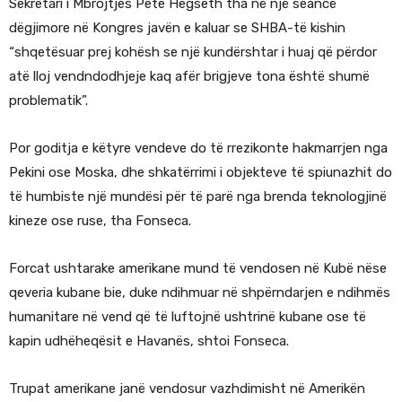
Sekretari i Mbrojtjes Pete Hegseth tha në një seancë
dëgjimore në Kongres javën e kaluar se SHBA-të kishin
“shqetësuar prej kohësh se një kundërshtar i huaj që përdor
atë lloj vendndodhjeje kaq afër brigjeve tona është shumë
problematik”.
Por goditja e këtyre vendeve do të rrezikonte hakmarrjen nga
Pekini ose Moska, dhe shkatërrimi i objekteve të spiunazhit do
të humbiste një mundësi për të parë nga brenda teknologjinë
kineze ose ruse, tha Fonseca.
Forcat ushtarake amerikane mund të vendosen në Kubë nëse
qeveria kubane bie, duke ndihmuar në shpërndarjen e ndihmës
humanitare në vend që të luftojnë ushtrinë kubane ose të
kapin udhëheqësit e Havanës, shtoi Fonseca.
Trupat amerikane janë vendosur vazhdimisht në Amerikën