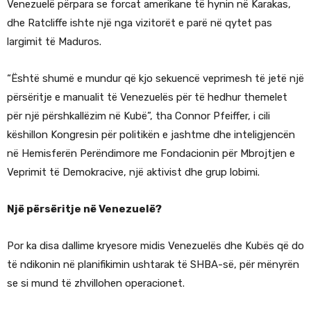
Venezuelë përpara se forcat amerikane të hynin në Karakas,
dhe Ratcliffe ishte një nga vizitorët e parë në qytet pas
largimit të Maduros.
“Është shumë e mundur që kjo sekuencë veprimesh të jetë një
përsëritje e manualit të Venezuelës për të hedhur themelet
për një përshkallëzim në Kubë”, tha Connor Pfeiffer, i cili
këshillon Kongresin për politikën e jashtme dhe inteligjencën
në Hemisferën Perëndimore me Fondacionin për Mbrojtjen e
Veprimit të Demokracive, një aktivist dhe grup lobimi.
Një përsëritje në Venezuelë?
Por ka disa dallime kryesore midis Venezuelës dhe Kubës që do
të ndikonin në planifikimin ushtarak të SHBA-së, për mënyrën
se si mund të zhvillohen operacionet.