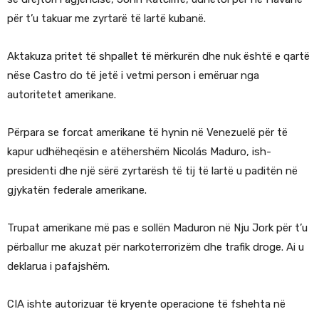
për t’u takuar me zyrtarë të lartë kubanë.
Aktakuza pritet të shpallet të mërkurën dhe nuk është e qartë
nëse Castro do të jetë i vetmi person i emëruar nga
autoritetet amerikane.
Përpara se forcat amerikane të hynin në Venezuelë për të
kapur udhëheqësin e atëhershëm Nicolás Maduro, ish-
presidenti dhe një sërë zyrtarësh të tij të lartë u paditën në
gjykatën federale amerikane.
Trupat amerikane më pas e sollën Maduron në Nju Jork për t’u
përballur me akuzat për narkoterrorizëm dhe trafik droge. Ai u
deklarua i pafajshëm.
CIA ishte autorizuar të kryente operacione të fshehta në