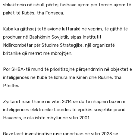
shkaktonin në ishull, përtej fushave ajrore për forcën ajrore të
pakët të Kubës, tha Fonseca.
Kuba ka gjithsej tetë avionë luftarakë në veprim, të gjithë të
prodhuar në Bashkimin Sovjetik, sipas Institutit
Ndërkombëtar për Studime Strategjike, një organizatë
britanike që merret me mbrojtjen.
Por SHBA-të mund të prioritizojnë përqendrimin në objektet e
inteligjencës në Kubë të lidhura me Kinën dhe Rusinë, tha
Pfeiffer.
Zyrtarët rusë thanë në vitin 2014 se do të rihapnin bazën e
inteligjencës elektronike Lourdes të epokës sovjetike pranë
Havanës, e cila ishte mbyllur në vitin 2001.
Gazetarët investigativë rusë raportuan në vitin 2023 se