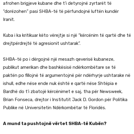
afrohen brigjeve kubane dhe t’i detyrojnë zyrtarët të
“dorëzohen” pasi SHBA-të të përfundojnë luftën kundër
Iranit.
Kuba i ka kritikuar këto vërejtje si një “kërcënim të qartë dhe të
drejtpërdrejtë të agresionit ushtarak”.
SHBA-të po i dërgojnë një mesazh qeverisë kubaneze,
publikut amerikan dhe bashkësisë ndërkombëtare se të
paktën po fillojnë të argumentojnë për ndërhyrje ushtarake në
ishull, edhe nëse ende nuk është e qartë nëse Shtëpia e
Bardhë do t’i zbatojë kërcënimet e saj, tha për Newsweek,
Brian Fonseca, drejtor i Institutit Jack D. Gordon për Politika
Publike në Universitetin Ndërkombëtar të Floridës.
A mund ta pushtojnë vërtet SHBA-të Kubën?