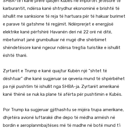
SHBA-të i kanë prerë qasjen Kubës në importet jetësore të
karburantit, ndërsa kanë shtrydhur ekonominë e brishtë të
ishullit me sanksione të reja të hartuara për të hakuar burimet
e parave të gatshme të regjimit. Ndërprerjet e energjisë
elektrike kanë përfshirë Havanën deri në 22 orë në ditë,
mbeturinat janë grumbulluar në rrugë dhe shërbimet
shëndetësore kanë ngecur ndërsa tregtia turistike e ishullit
është tharë.
Zyrtarët e Trump e kanë quajtur Kubën një “shtet të
dështuar” dhe kanë sugjeruar se qeveria mund të shpërbëhet
pa një pushtim të ishullit nga SHBA-ja. Zyrtarët amerikanë
kanë thënë se nuk ka plane të afërta për pushtimin e Kubës.
Por Trump ka sugjeruar gjithashtu se mijëra trupa amerikane,
dhjetëra avionë luftarakë dhe depo të mëdha armësh në
bordin e aeroplanmbajtëses më të madhe në botë mund t’i