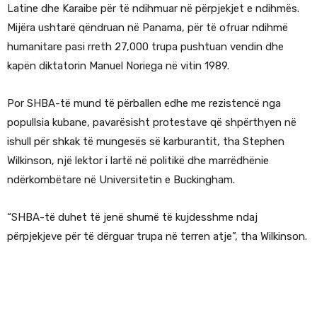
Latine dhe Karaibe për të ndihmuar në përpjekjet e ndihmës.
Mijëra ushtarë qëndruan në Panama, për të ofruar ndihmë
humanitare pasi rreth 27,000 trupa pushtuan vendin dhe
kapën diktatorin Manuel Noriega në vitin 1989.
Por SHBA-të mund të përballen edhe me rezistencë nga
popullsia kubane, pavarësisht protestave që shpërthyen në
ishull për shkak të mungesës së karburantit, tha Stephen
Wilkinson, një lektor i lartë në politikë dhe marrëdhënie
ndërkombëtare në Universitetin e Buckingham.
“SHBA-të duhet të jenë shumë të kujdesshme ndaj
përpjekjeve për të dërguar trupa në terren atje”, tha Wilkinson.