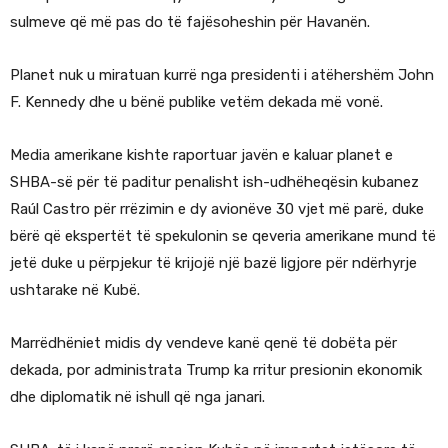
sulmeve që më pas do të fajësoheshin për Havanën.
Planet nuk u miratuan kurrë nga presidenti i atëhershëm John
F. Kennedy dhe u bënë publike vetëm dekada më vonë.
Media amerikane kishte raportuar javën e kaluar planet e
SHBA-së për të paditur penalisht ish-udhëheqësin kubanez
Raúl Castro për rrëzimin e dy avionëve 30 vjet më parë, duke
bërë që ekspertët të spekulonin se qeveria amerikane mund të
jetë duke u përpjekur të krijojë një bazë ligjore për ndërhyrje
ushtarake në Kubë.
Marrëdhëniet midis dy vendeve kanë qenë të dobëta për
dekada, por administrata Trump ka rritur presionin ekonomik
dhe diplomatik në ishull që nga janari.