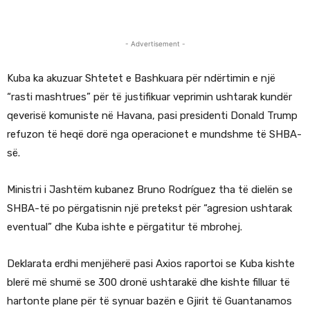
- Advertisement -
Kuba ka akuzuar Shtetet e Bashkuara për ndërtimin e një
“rasti mashtrues” për të justifikuar veprimin ushtarak kundër
qeverisë komuniste në Havana, pasi presidenti Donald Trump
refuzon të heqë dorë nga operacionet e mundshme të SHBA-
së.
Ministri i Jashtëm kubanez Bruno Rodríguez tha të dielën se
SHBA-të po përgatisnin një pretekst për “agresion ushtarak
eventual” dhe Kuba ishte e përgatitur të mbrohej.
Deklarata erdhi menjëherë pasi Axios raportoi se Kuba kishte
blerë më shumë se 300 dronë ushtarakë dhe kishte filluar të
hartonte plane për të synuar bazën e Gjirit të Guantanamos