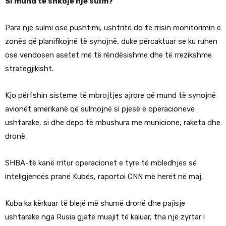
Si mund të shkojë një sulm?
Para një sulmi ose pushtimi, ushtritë do të rrisin monitorimin e
zonës që planifikojnë të synojnë, duke përcaktuar se ku ruhen
ose vendosen asetet më të rëndësishme dhe të rrezikshme
strategjikisht.
Kjo përfshin sisteme të mbrojtjes ajrore që mund të synojnë
avionët amerikanë që sulmojnë si pjesë e operacioneve
ushtarake, si dhe depo të mbushura me municione, raketa dhe
dronë.
SHBA-të kanë rritur operacionet e tyre të mbledhjes së
inteligjencës pranë Kubës, raportoi CNN më herët në maj.
Kuba ka kërkuar të blejë më shumë dronë dhe pajisje
ushtarake nga Rusia gjatë muajit të kaluar, tha një zyrtar i