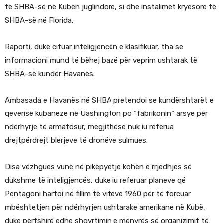
të SHBA-së në Kubën juglindore, si dhe instalimet kryesore të
SHBA-së në Florida.
Raporti, duke cituar inteligjencën e klasifikuar, tha se
informacioni mund të bëhej bazë për veprim ushtarak të
SHBA-së kundër Havanës.
Ambasada e Havanës në SHBA pretendoi se kundërshtarët e
qeverisë kubaneze në Uashington po “fabrikonin” arsye për
ndërhyrje të armatosur, megjithëse nuk iu referua
drejtpërdrejt blerjeve të dronëve sulmues.
Disa vëzhgues vunë në pikëpyetje kohën e rrjedhjes së
dukshme të inteligjencës, duke iu referuar planeve që
Pentagoni hartoi në fillim të viteve 1960 për të forcuar
mbështetjen për ndërhyrjen ushtarake amerikane në Kubë,
duke përfshirë edhe shqyrtimin e mënyrës së organizimit të