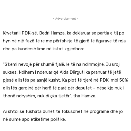
- Advertisement -
Kryetari i
PDK-së,
Bedri Hamza
, ka deklaruar se partia e tij po
hyn në një fazë të re me përfshirje të gjerë të figurave të reja
dhe pa kundërshtime në listat zgjedhore.
“S’kemi nevojë për shumë fjalë, le të na ndihmojnë. Ju uroj
sukses. Ndihem i nderuar që Aida Dërguti ka pranuar të jetë
pjesë e listës pa asnjë kusht. Ka plot të tjerë në PDK, mbi 50%
e listës garojnë për herë të parë për deputet – nëse kjo nuk i
thonë ndryshim, nuk di çka tjetër”, tha Hamza.
Ai shtoi se fushata duhet të fokusohet në programe dhe jo
në sulme apo etiketime politike.