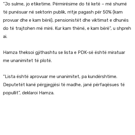
“Jo sulme, jo etiketime. Përmirësime do të ketë – më shumë
të punësuar në sektorin publik, rritje pagash për 50% (kam
provuar dhe e kam bërë), pensionistët dhe viktimat e dhunës
do të trajtohen më mirë. Kur kam thënë, e kam bërë”, u shpreh
ai.
Hamza theksoi gjithashtu se lista e PDK-së është miratuar
me unanimitet të plotë.
“Lista është aprovuar me unanimitet, pa kundërshtime.
Deputetët kanë përgjegjësi të madhe, janë përfaqësues të
popullit”, deklaroi Hamza.