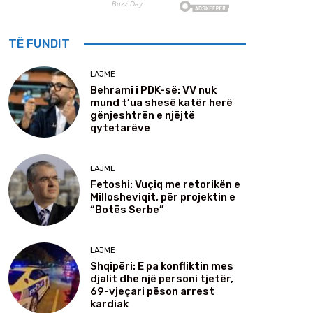
TË FUNDIT
LAJME
Behrami i PDK-së: VV nuk
mund t’ua shesë katër herë
gënjeshtrën e njëjtë
qytetarëve
LAJME
Fetoshi: Vuçiq me retorikën e
Millosheviqit, për projektin e
“Botës Serbe”
LAJME
Shqipëri: E pa konfliktin mes
djalit dhe një personi tjetër,
69-vjeçari pëson arrest
kardiak