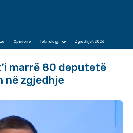
zë
Opinione
Teknologji
Zgjedhjet 2026
 t’i marrë 80 deputetë
n në zgjedhje