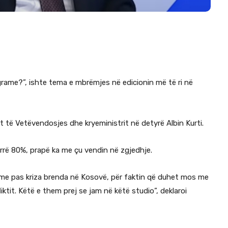
rame?”, ishte tema e mbrëmjes në edicionin më të ri në
erit të Vetëvendosjes dhe kryeministrit në detyrë Albin Kurti.
marrë 80%, prapë ka me çu vendin në zgjedhje.
me pas kriza brenda në Kosovë, për faktin që duhet mos me
ktit. Këtë e them prej se jam në këtë studio”, deklaroi