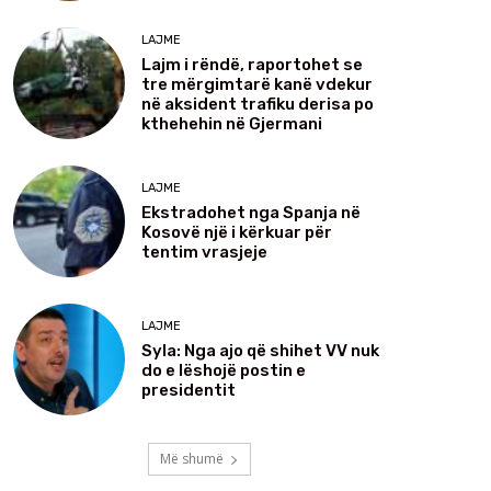
LAJME
Lajm i rëndë, raportohet se
tre mërgimtarë kanë vdekur
në aksident trafiku derisa po
kthehehin në Gjermani
LAJME
Ekstradohet nga Spanja në
Kosovë një i kërkuar për
tentim vrasjeje
LAJME
Syla: Nga ajo që shihet VV nuk
do e lëshojë postin e
presidentit
Më shumë