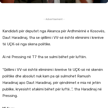
- Advertisement -
Kandidati për deputet nga Aleanca për Ardhmërinë e Kosovës,
Daut Haradinaj, tha se qëllimi i VV-së është eliminimi i krerëve
të UÇK-së nga skena politike.
Ai në Pressing në T7 tha se sulmi bëhet për luftën.
“Qëllimi i VV-së është eliminimi i krerëve të UÇK-së në skenën
politike dhe absolut nuk kam pa që sulmohet Ramush
Haradinaj apo Daut Haradinaj, për qëndrimet e mia në jetën
publike, kryesisht atakimi bëhet për luftë…”, tha Haradinaj në
Pressing.