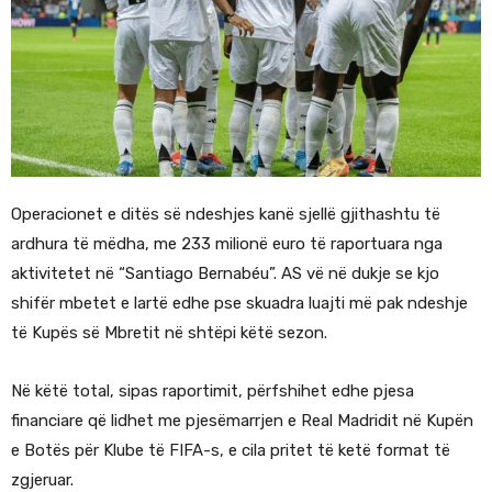
Operacionet e ditës së ndeshjes kanë sjellë gjithashtu të
ardhura të mëdha, me 233 milionë euro të raportuara nga
aktivitetet në “Santiago Bernabéu”. AS vë në dukje se kjo
shifër mbetet e lartë edhe pse skuadra luajti më pak ndeshje
të Kupës së Mbretit në shtëpi këtë sezon.
Në këtë total, sipas raportimit, përfshihet edhe pjesa
financiare që lidhet me pjesëmarrjen e Real Madridit në Kupën
e Botës për Klube të FIFA-s, e cila pritet të ketë format të
zgjeruar.