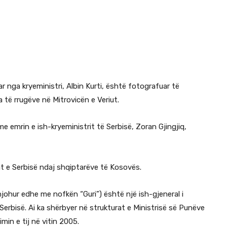
uar nga kryeministri, Albin Kurti, është fotografuar të
të rrugëve në Mitrovicën e Veriut.
 emrin e ish-kryeministrit të Serbisë, Zoran Gjingjiq,
rat e Serbisë ndaj shqiptarëve të Kosovës.
njohur edhe me nofkën “Guri”) është një ish-gjeneral i
erbisë. Ai ka shërbyer në strukturat e Ministrisë së Punëve
min e tij në vitin 2005.