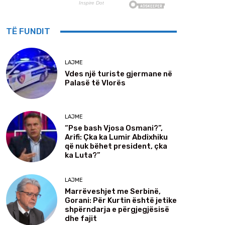
TË FUNDIT
LAJME
Vdes një turiste gjermane në
Palasë të Vlorës
LAJME
“Pse bash Vjosa Osmani?”,
Arifi: Çka ka Lumir Abdixhiku
që nuk bëhet president, çka
ka Luta?”
LAJME
Marrëveshjet me Serbinë,
Gorani: Për Kurtin është jetike
shpërndarja e përgjegjësisë
dhe fajit