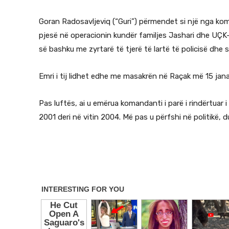
Goran Radosavljeviq (“Guri”) përmendet si një nga ko
pjesë në operacionin kundër familjes Jashari dhe UÇK-
së bashku me zyrtarë të tjerë të lartë të policisë dhe s
Emri i tij lidhet edhe me masakrën në Raçak më 15 janar
Pas luftës, ai u emërua komandanti i parë i rindërtuar
2001 deri në vitin 2004. Më pas u përfshi në politikë, 