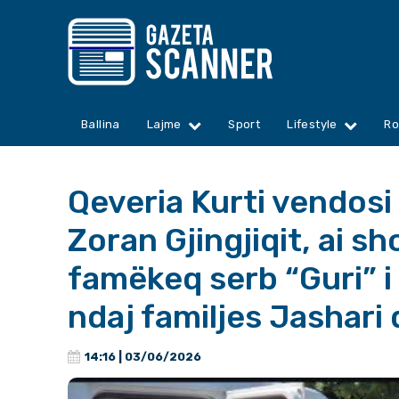
Ballina
Lajme
Sport
Lifestyle
Ro
Qeveria Kurti vendosi
Zoran Gjingjiqit, ai 
famëkeq serb “Guri” i
ndaj familjes Jashari
14:16 | 03/06/2026