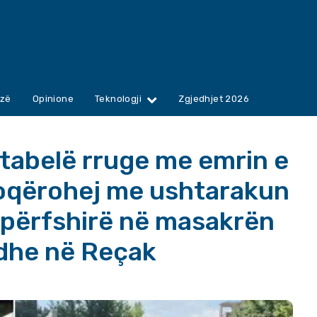
zë
Opinione
Teknologji
Zgjedhjet 2026
 tabelë rruge me emrin e
shoqërohej me ushtarakun
 përfshirë në masakrën
 dhe në Reçak