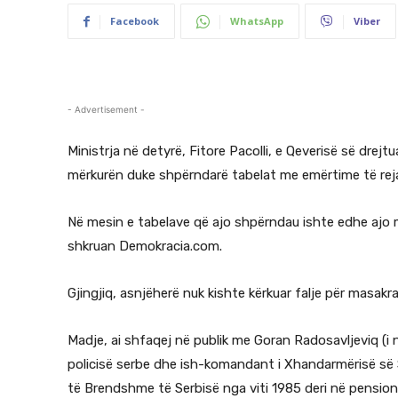
Facebook
WhatsApp
Viber
- Advertisement -
Ministrja në detyrë, Fitore Pacolli, e Qeverisë së drejt
mërkurën duke shpërndarë tabelat me emërtime të reja 
Në mesin e tabelave që ajo shpërndau ishte edhe ajo me
shkruan Demokracia.com.
Gjingjiq, asnjëherë nuk kishte kërkuar falje për masak
Madje, ai shfaqej në publik me Goran Radosavljeviq (i 
policisë serbe dhe ish-komandant i Xhandarmërisë së S
të Brendshme të Serbisë nga viti 1985 deri në pensioni