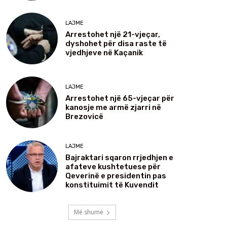
LAJME
Arrestohet një 21-vjeçar,
dyshohet për disa raste të
vjedhjeve në Kaçanik
LAJME
Arrestohet një 65-vjeçar për
kanosje me armë zjarri në
Brezovicë
LAJME
Bajraktari sqaron rrjedhjen e
afateve kushtetuese për
Qeverinë e presidentin pas
konstituimit të Kuvendit
Më shumë