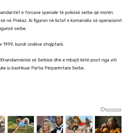
mandantët e forcave speciale të policisë serbe që morën
së në Prekaz. Ai figuron në listat e komandës së operacionit
igurisë serbe.
 1999, kundr civilëve shqiptarë.
 i Xhandarmërisë së Serbisë dhe e mbajti këtë post nga viti
duke iu bashkuar Partia Përparimtare Serbe.