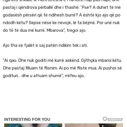
pastaj i qëndrova përballë dhe i thashë: ‘Pse? A duhet të më
godasësh përsëri që të ndihesh burrë? A është kjo ajo që po
ndodh këtu? Sepse nëse ke nevojë, le ta bëjmë. Por unë nuk
do të të dua më kurrë. Mbarova”, tregoi ajo.
Ajo tha se fjalët e saj patën ndikim tek i ati.
“Ai qau. Dhe nuk goditi më kurrë askënd. Gjithçka mbaroi këtu.
Dhe pastaj filluam të flisnim. Ai po më fliste mua. Ai pushoi së
godituri… dhe u afruam shumë”, rrëfeu ajo.