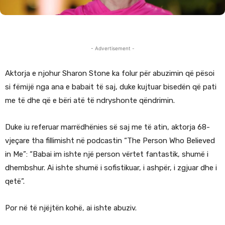
- Advertisement -
Aktorja e njohur Sharon Stone ka folur për abuzimin që pësoi
si fëmijë nga ana e babait të saj, duke kujtuar bisedën që pati
me të dhe që e bëri atë të ndryshonte qëndrimin.
Duke iu referuar marrëdhënies së saj me të atin, aktorja 68-
vjeçare tha fillimisht në podcastin “The Person Who Believed
in Me”: “Babai im ishte një person vërtet fantastik, shumë i
dhembshur. Ai ishte shumë i sofistikuar, i ashpër, i zgjuar dhe i
qetë”.
Por në të njëjtën kohë, ai ishte abuziv.