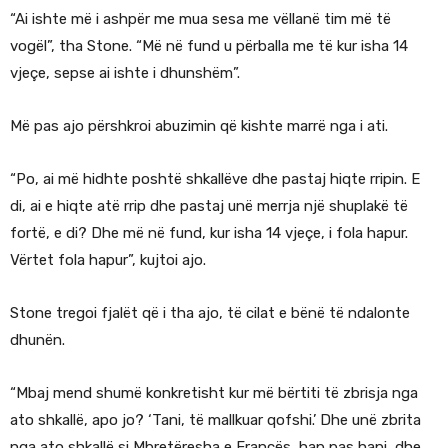
“Ai ishte më i ashpër me mua sesa me vëllanë tim më të
vogël”, tha Stone. “Më në fund u përballa me të kur isha 14
vjeçe, sepse ai ishte i dhunshëm”.
Më pas ajo përshkroi abuzimin që kishte marrë nga i ati.
“Po, ai më hidhte poshtë shkallëve dhe pastaj hiqte rripin. E
di, ai e hiqte atë rrip dhe pastaj unë merrja një shuplakë të
fortë, e di? Dhe më në fund, kur isha 14 vjeçe, i fola hapur.
Vërtet fola hapur”, kujtoi ajo.
Stone tregoi fjalët që i tha ajo, të cilat e bënë të ndalonte
dhunën.
“Mbaj mend shumë konkretisht kur më bërtiti të zbrisja nga
ato shkallë, apo jo? ‘Tani, të mallkuar qofshi.’ Dhe unë zbrita
nga ato shkallë si Mbretëresha e Francës, hap pas hapi, dhe