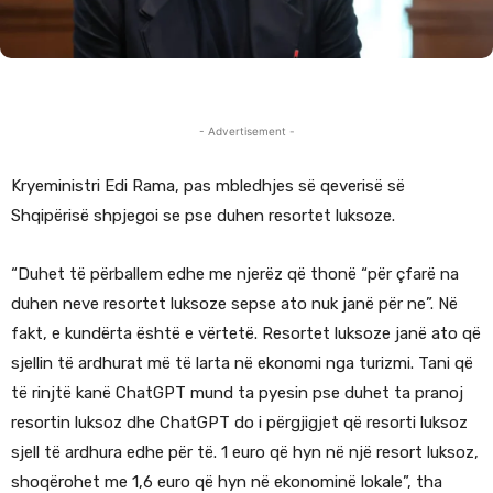
- Advertisement -
Kryeministri Edi Rama, pas mbledhjes së qeverisë së
Shqipërisë shpjegoi se pse duhen resortet luksoze.
“Duhet të përballem edhe me njerëz që thonë “për çfarë na
duhen neve resortet luksoze sepse ato nuk janë për ne”. Në
fakt, e kundërta është e vërtetë. Resortet luksoze janë ato që
sjellin të ardhurat më të larta në ekonomi nga turizmi. Tani që
të rinjtë kanë ChatGPT mund ta pyesin pse duhet ta pranoj
resortin luksoz dhe ChatGPT do i përgjigjet që resorti luksoz
sjell të ardhura edhe për të. 1 euro që hyn në një resort luksoz,
shoqërohet me 1,6 euro që hyn në ekonominë lokale”, tha