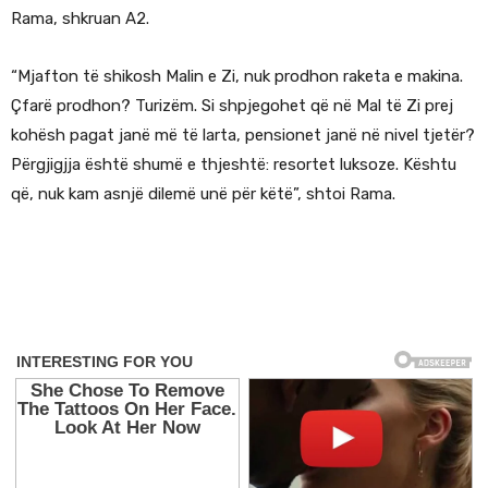
Rama, shkruan A2.
“Mjafton të shikosh Malin e Zi, nuk prodhon raketa e makina.
Çfarë prodhon? Turizëm. Si shpjegohet që në Mal të Zi prej
kohësh pagat janë më të larta, pensionet janë në nivel tjetër?
Përgjigjja është shumë e thjeshtë: resortet luksoze. Kështu
që, nuk kam asnjë dilemë unë për këtë”, shtoi Rama.