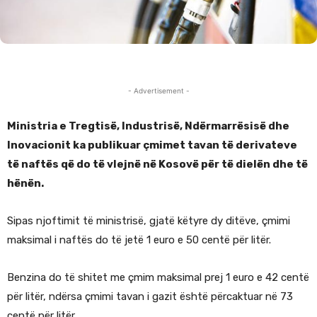
- Advertisement -
Ministria e Tregtisë, Industrisë, Ndërmarrësisë dhe
Inovacionit ka publikuar çmimet tavan të derivateve
të naftës që do të vlejnë në Kosovë për të dielën dhe të
hënën.
Sipas njoftimit të ministrisë, gjatë këtyre dy ditëve, çmimi
maksimal i naftës do të jetë 1 euro e 50 centë për litër.
Benzina do të shitet me çmim maksimal prej 1 euro e 42 centë
për litër, ndërsa çmimi tavan i gazit është përcaktuar në 73
centë për litër.