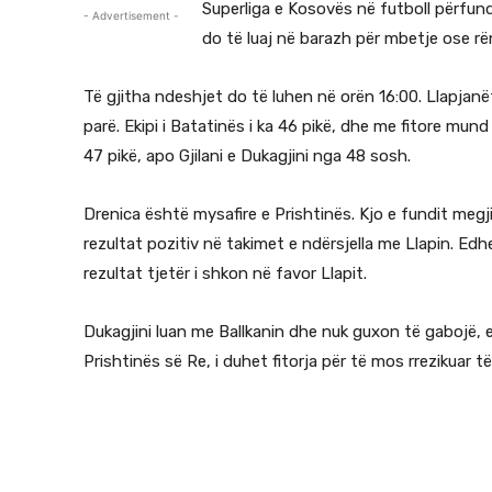
Superliga e Kosovës në futboll përfundo
- Advertisement -
do të luaj në barazh për mbetje ose rë
Të gjitha ndeshjet do të luhen në orën 16:00. Llapjanët
parë. Ekipi i Batatinës i ka 46 pikë, dhe me fitore mun
47 pikë, apo Gjilani e Dukagjini nga 48 sosh.
Drenica është mysafire e Prishtinës. Kjo e fundit megji
rezultat pozitiv në takimet e ndërsjella me Llapin. Edh
rezultat tjetër i shkon në favor Llapit.
Dukagjini luan me Ballkanin dhe nuk guxon të gabojë, e
Prishtinës së Re, i duhet fitorja për të mos rrezikuar 