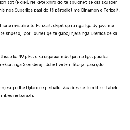
n sot (e diel). Në këtë xhiro do të zbulohet se cila skuadër
nie nga Superliga pasi do të përballet me Dinamon e Ferizajt.
 janë mysafirë të Ferizajt, ekipit që ra nga liga dy javë më
d të shpëtoj, por i duhet që të gaboj njëra nga Drenica që ka
thëse ka 49 pikë, e ka siguruar mbetjen në ligë, pasi ka
e ekipit nga Skenderaj i duhet vetëm fitorja, pasi çdo
 njësoj edhe Gjilani që përballë skuadrës së fundit në tabelë
të mbes në barazh.