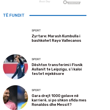
TË FUNDIT
SPORT
Zyrtare: Marash Kumbulla i
bashkohet Rayo Vallecanos
SPORT
Dështon transferimi i Fisnik
Asllanit te Leipzigu, s’i kaloi
testet mjekësore
SPORT
Gara drejt 1000 golave në
karrierë, si po shkon sfida mes
Ronaldos dhe Messit?