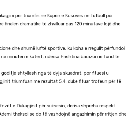
kagjini për triumfin në Kupën e Kosovës në futboll për
në finalen dramatike të zhvilluar pas 120 minutave lojë dhe
mocione dhe shumë luftë sportive, ku koha e rregullt përfundoi
it në minutën e katërt, ndërsa Prishtina barazoi në fund të
goditje shtyllash nga të dyja skuadrat, por fituesi u
jinit triumfuan me rezultat 5:4, duke fituar trofeun për të
tifozët e Dukagjinit për suksesin, derisa shprehu respekt
. Ademi theksoi se do të vazhdojnë angazhimin për rritjen dhe