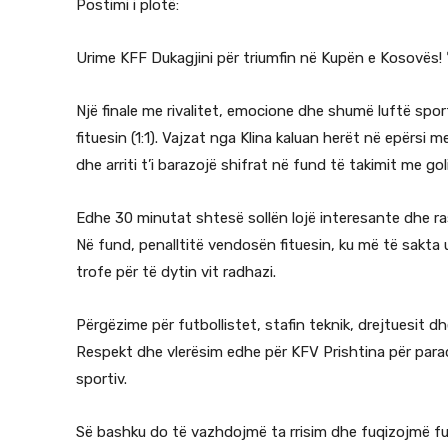
Postimi i plotë:
Urime KFF Dukagjini për triumfin në Kupën e Kosovës!
Një finale me rivalitet, emocione dhe shumë luftë spor
fituesin (1:1). Vajzat nga Klina kaluan herët në epërsi 
dhe arriti t’i barazojë shifrat në fund të takimit me g
Edhe 30 minutat shtesë sollën lojë interesante dhe ra
Në fund, penalltitë vendosën fituesin, ku më të sakta u
trofe për të dytin vit radhazi.
Përgëzime për futbollistet, stafin teknik, drejtuesit d
Respekt dhe vlerësim edhe për KFV Prishtina për paraqit
sportiv.
Së bashku do të vazhdojmë ta rrisim dhe fuqizojmë fut