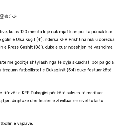
 🏆🟢⚪️🎉
tive, ku as 120 minuta lojë nuk mjaftuan për ta përcaktuar
me golin e Olsa Kuçit (4’), ndërsa KFV Prishtina nuk u dorëzua
olin e Rreze Gashit (86’), duke e çuar ndeshjen në vazhdime.
ste me goditje shtyllash nga të dyja skuadrat, por pa gola.
 treguan futbollistet e Dukagjinit (5:4) duke festuar këtë
he tifozët e KFF Dukagjini për këtë sukses të merituar.
jen dinjitoze dhe finalen e zhvilluar në nivel të lartë
bollin e vajzave.