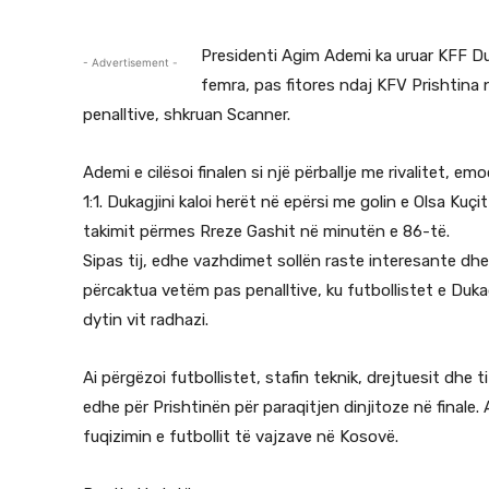
Presidenti Agim Ademi ka uruar KFF Du
- Advertisement -
femra, pas fitores ndaj KFV Prishtina 
penalltive, shkruan Scanner.
Ademi e cilësoi finalen si një përballje me rivalitet, e
1:1. Dukagjini kaloi herët në epërsi me golin e Olsa Kuç
takimit përmes Rreze Gashit në minutën e 86-të.
Sipas tij, edhe vazhdimet sollën raste interesante dhe 
përcaktua vetëm pas penalltive, ku futbollistet e Dukag
dytin vit radhazi.
Ai përgëzoi futbollistet, stafin teknik, drejtuesit dhe 
edhe për Prishtinën për paraqitjen dinjitoze në finale
fuqizimin e futbollit të vajzave në Kosovë.