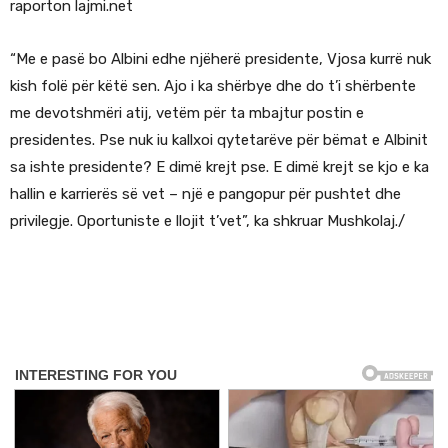
raporton lajmi.net
“Me e pasë bo Albini edhe njëherë presidente, Vjosa kurrë nuk
kish folë për këtë sen. Ajo i ka shërbye dhe do t’i shërbente
me devotshmëri atij, vetëm për ta mbajtur postin e
presidentes. Pse nuk iu kallxoi qytetarëve për bëmat e Albinit
sa ishte presidente? E dimë krejt pse. E dimë krejt se kjo e ka
hallin e karrierës së vet – një e pangopur për pushtet dhe
privilegje. Oportuniste e llojit t’vet”, ka shkruar Mushkolaj./