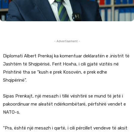
- Advertisement -
Diplomati Albert Prenkaj ka komentuar deklaratën e .inistrit të
Jashtëm të Shqipërisë, Ferit Hoxha, i cili gjatë vizitës në
Prishtinë tha se “kush e prek Kosovën, e prek edhe
Shqipërinë”.
Sipas Prenkajt, një mesazh i tillë vështirë se mund të jetë i
pakoordinuar me aleatët ndërkombëtarë, përfshirë vendet e
NATO-s.
“Pra, është një mesazh i qartë, i cili përcillet vendeve të aksit