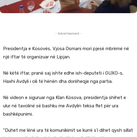
- Advertisement -
Presidentja e Kosovës, Vjosa Osmani mori pjesë mbrëmë në
një iftar të organizuar në Lipjan.
Në këtë iftar, pranë saj ishte edhe ish-deputeti i GUXO-s,
Haxhi Avdyli i cili të hënën dha dorëheqje nga partia.
Në videon e siguruar nga Klan Kosova, presidentja shihet e
ulur në tavolinë së bashku me Avdylin teksa flet për ura
bashkëpunimi.
“Duhet me lënë ura të komunikimit se kurrë s’i dihet qysh sillat