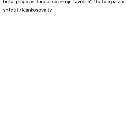
bota, prapë përfundojmë në një tavolinë”, thotë e para e
shtetit./Klankosova.tv