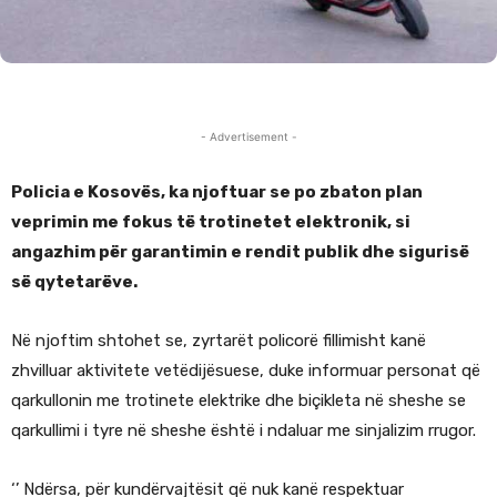
- Advertisement -
Policia e Kosovës, ka njoftuar se po zbaton plan
veprimin me fokus të trotinetet elektronik, si
angazhim për garantimin e rendit publik dhe sigurisë
së qytetarëve.
Në njoftim shtohet se, zyrtarët policorë fillimisht kanë
zhvilluar aktivitete vetëdijësuese, duke informuar personat që
qarkullonin me trotinete elektrike dhe biçikleta në sheshe se
qarkullimi i tyre në sheshe është i ndaluar me sinjalizim rrugor.
‘’ Ndërsa, për kundërvajtësit që nuk kanë respektuar