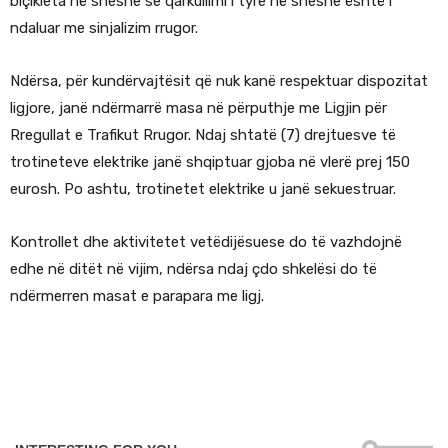
biçikleta në sheshe se qarkullimi i tyre në sheshe është i
ndaluar me sinjalizim rrugor.
Ndërsa, për kundërvajtësit që nuk kanë respektuar dispozitat
ligjore, janë ndërmarrë masa në përputhje me Ligjin për
Rregullat e Trafikut Rrugor. Ndaj shtatë (7) drejtuesve të
trotineteve elektrike janë shqiptuar gjoba në vlerë prej 150
eurosh. Po ashtu, trotinetet elektrike u janë sekuestruar.
Kontrollet dhe aktivitetet vetëdijësuese do të vazhdojnë
edhe në ditët në vijim, ndërsa ndaj çdo shkelësi do të
ndërmerren masat e parapara me ligj.