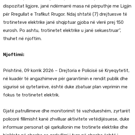
dispozitat ligjore, janë ndërmarrë masa në përputhje me Ligjin
për Rregullat e Trafikut Rrugor. Ndaj shtatë (7) drejtuesve të
trotineteve elektrike janë shqiptuar gjoba në vlerë prej 150
eurosh. Po ashtu, trotinetet elektrike u janë sekuestruar’’,
thuhet në njoftim.
Njoftimi:
Prishtinë, 09 korrik 2026 – Drejtoria e Policisë së Kryeqytetit,
në kuadër të angazhimeve për garantimin e rendit publik dhe
sigurisë së qytetarëve, është duke zbatuar plan veprimin me
fokus te trotinetet elektrik.
Gjatë patrullimeve dhe monitorimit të vazhdueshëm, zyrtarët
policorë fillimisht kanë zhvilluar aktivitete vetëdijësuese, duke
informuar personat që qarkullonin me trotinete elektrike dhe