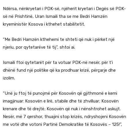
Ndërsa, nënkryetari i PDK-së, njëherit kryetari i Degës së PDK-
së në Prishtinë, Uran Ismaili tha se me Bedri Hamzën
kryeministër Kosova i kthehet stabilitetit.
“Me Bedri Hamzën kthehemi te shteti që nuk i përket një
njeriu, por qytetarëve të tij”, shtoi ai.
Ismaili ftoi qytetarët për ta votuar PDK-në nesër, për t’i
dhënë fund një politike që ka prodhuar krizë, përçarje dhe
izolim.
“Unë ju ftoj të punojmë për Kosovën që gjithmonë e kemi
imagjinuar: Kosovën e lirë, stabile dhe të zhvilluar; Kosovën
krenare dhe të drejtë; Kosovën që nuk i nënshtrohet askujt.
Nesër, më 7 qershor, thuajini stop krizës, ndryshojeni Kosovën
me votë dhe votoni Partinë Demokratike të Kosovës – 125!”,