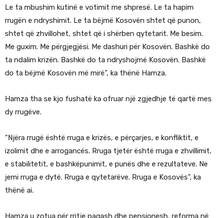
Le ta mbushim kutinë e votimit me shpresë. Le ta hapim
rrugën e ndryshimit. Le ta bëjmë Kosovën shtet që punon,
shtet që zhvillohet, shtet që i shërben qytetarit. Me besim.
Me guxim. Me përgjegjësi. Me dashuri për Kosovën. Bashkë do
ta ndalim krizën. Bashkë do ta ndryshojmë Kosovën. Bashkë
do ta bëjmë Kosovën më mirë”, ka thënë Hamza.
Hamza tha se kjo fushatë ka ofruar një zgjedhje të qartë mes
dy rrugëve.
“Njëra rrugë është rruga e krizës, e përçarjes, e konfliktit, e
izolimit dhe e arrogancës. Rruga tjetër është rruga e zhvillimit,
e stabilitetit, e bashkëpunimit, e punës dhe e rezultateve. Ne
jemi rruga e dytë. Rruga e qytetarëve. Rruga e Kosovës”, ka
thënë ai.
Hamza u zotua për rritje pagash dhe pensionesh, reforma në