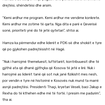
drejtësi, shëndetësi dhe arsim.
“Kemi ardhur me program. Kemi ardhur me vendime konkrete.
Kemi ardhur me zotime të qarta. Nga dita e parë e Qeverisë
sonë, prioriteti ynë do të jetë qytetari”, shtoi ai.
Hamza ka përmendur edhe liderët e PDK-së dhe shokët e tyre
që po gjykohen padrejtësisht në Hagë.
“Nuk i harrojmë themeluesit, luftëtarët, kontribuuesit dhe të
gjithë ata që dhanë gjithçka që Kosova të jetë e lirë. Nuk i
harrojmë as liderët tanë që sot nuk janë fizikisht mes nesh,
por vendin e tyre në historinë e Kosovës nuk mund ta marrë
asnjë padrejtësi. Presidenti Thaçi, kryetari Veseli, baci Jakup e
Rexha do të kthehen edhe më të fortë. I presim me padurim”,
tha ai.