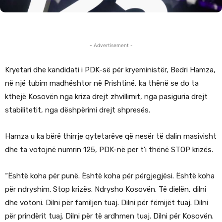
- Advertisement -
Kryetari dhe kandidati i PDK-së për kryeministër, Bedri Hamza,
në një tubim madhështor në Prishtinë, ka thënë se do ta
kthejë Kosovën nga kriza drejt zhvillimit, nga pasiguria drejt
stabilitetit, nga dëshpërimi drejt shpresës.
Hamza u ka bërë thirrje qytetarëve që nesër të dalin masivisht
dhe ta votojnë numrin 125, PDK-në per t’i thënë STOP krizës.
“Është koha për punë. Është koha për përgjegjësi. Është koha
për ndryshim. Stop krizës. Ndrysho Kosovën. Të dielën, dilni
dhe votoni. Dilni për familjen tuaj. Dilni për fëmijët tuaj. Dilni
për prindërit tuaj. Dilni për të ardhmen tuaj. Dilni për Kosovën.