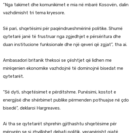
“Nga takimet dhe komunikimet e mia në mbarë Kosovën, dalin
vazhdimisht tri tema kryesore.
Së pari, shqetësimi për paqëndrueshmërinë politike. Shumë
qytetarë janë të frustruar nga zgjedhjet e përsëritura dhe
duan institucione funksionale dhe një qeveri që zgjat”, tha ai.
Ambasadori britanik theksoi se çështjet që lidhen me
mirëqenien ekonomike vazhdojnë të dominojnë bisedat me
qytetarët.
“Së dyti, shqetësimet e përditshme. Punësimi, kostot e
energjisë dhe shërbimet publike përmenden pothuajse në çdo
bisedë”, deklaroi Hargreaves.
Ai tha se qytetarët shprehin gjithashtu shqetësime për
mënyrën se si zhvillohet debati politik, veçanërisht gjatë