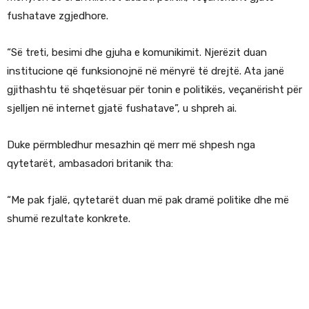
fushatave zgjedhore.
“Së treti, besimi dhe gjuha e komunikimit. Njerëzit duan
institucione që funksionojnë në mënyrë të drejtë. Ata janë
gjithashtu të shqetësuar për tonin e politikës, veçanërisht për
sjelljen në internet gjatë fushatave”, u shpreh ai.
Duke përmbledhur mesazhin që merr më shpesh nga
qytetarët, ambasadori britanik tha:
“Me pak fjalë, qytetarët duan më pak dramë politike dhe më
shumë rezultate konkrete.