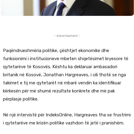
- Advertisement -
Paqëndrueshmëria politike, çështjet ekonomike dhe
funksionimi i institucioneve mbeten shqetësimet kryesore të
qytetarëve të Kosovës. Kështu ka deklaruar ambasadori
britanik në Kosovë, Jonathan Hargreaves, i cili thotë se nga
takimet e tij me qytetarët në mbarë vendin ka identifikuar
kërkesën për më shumë rezultate konkrete dhe më pak
përplasje politike.
Në një intervistë për IndeksOnline, Hargreaves tha se frustrimi
i qytetarëve me krizën politike vazhdon të jetë i pranishëm.