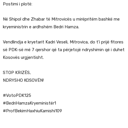
Postimi i plotë:
Në Shipol dhe Zhabar të Mitrovicës u mirëpritëm bashkë me
kryeministrin e ardhshëm Bedri Hamza.
Vendlindja e kryetarit Kadri Veseli, Mitrovica, do t’i prijë fitores
së PDK-së më 7 qershor që ta përjetojë ndryshimin që i duhet
Kosovës urgjentisht.
STOP KRIZËS,
NDRYSHO KOSOVËN!
#VotoPDK125
#BedriHamzaKryeministër1
#ProfBekimHaxhiuKamishi109