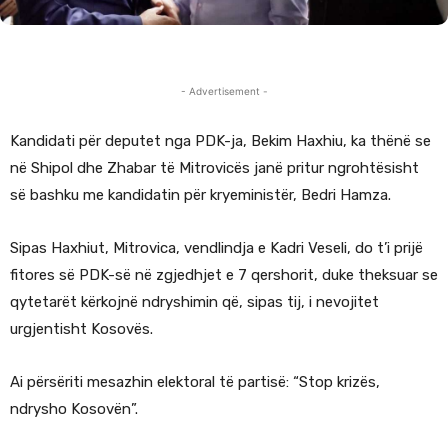
- Advertisement -
Kandidati për deputet nga PDK-ja, Bekim Haxhiu, ka thënë se
në Shipol dhe Zhabar të Mitrovicës janë pritur ngrohtësisht
së bashku me kandidatin për kryeministër, Bedri Hamza.
Sipas Haxhiut, Mitrovica, vendlindja e Kadri Veseli, do t’i prijë
fitores së PDK-së në zgjedhjet e 7 qershorit, duke theksuar se
qytetarët kërkojnë ndryshimin që, sipas tij, i nevojitet
urgjentisht Kosovës.
Ai përsëriti mesazhin elektoral të partisë: “Stop krizës,
ndrysho Kosovën”.