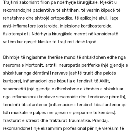
Trajtimi zakonisht fillon pa ndërhyrje kirurgjikale. Mjekët u
rekomandojnë pacientëve të shtrihen, të veshin këpucë të
rehatshme dhe shtrojë ortopedike, të aplikojnë akull, ilaçe
anti-inflamatore josteroide, injeksione kortikosteroide,
fizioterapi etj. Ndërhyrja kirurgjikale merret në konsideratë
vetëm kur qasjet klasike të trajtimit dështojnë.
Dhimbje të ngjashme therëse mund të shkaktohen edhe nga
neuroma e Mortonit, artriti, neuropatia periferike (një gjendje e
shkaktuar nga dëmtimi i nervave jashtë trurit dhe palcës
kurrizore), inflamacioni ose këputja e tendinit të Akilit,
sesamoiditi (një gjendje e dhimbshme e këmbës e shkaktuar
nga inflamacioni i kockave sesamoide dhe tendinave përreth),
tendiniti tibial anterior (inflamacion i tendinit tibial anterior që
lidh muskulin e pulpës me pjesën e përparme të këmbës),
frakturat e stresit dhe frakturat traumatike. Prandaj,
rekomandohet një ekzaminim profesional për një vlerësim të