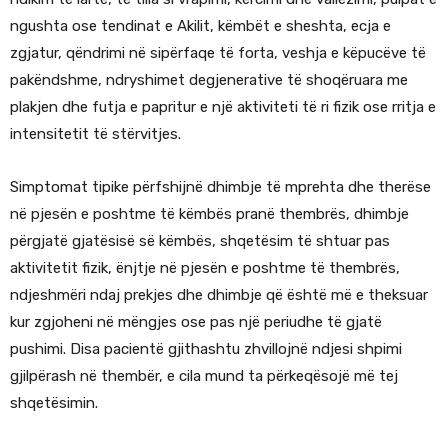
ngushta ose tendinat e Akilit, këmbët e sheshta, ecja e
zgjatur, qëndrimi në sipërfaqe të forta, veshja e këpucëve të
pakëndshme, ndryshimet degjenerative të shoqëruara me
plakjen dhe futja e papritur e një aktiviteti të ri fizik ose rritja e
intensitetit të stërvitjes.
Simptomat tipike përfshijnë dhimbje të mprehta dhe therëse
në pjesën e poshtme të këmbës pranë thembrës, dhimbje
përgjatë gjatësisë së këmbës, shqetësim të shtuar pas
aktivitetit fizik, ënjtje në pjesën e poshtme të thembrës,
ndjeshmëri ndaj prekjes dhe dhimbje që është më e theksuar
kur zgjoheni në mëngjes ose pas një periudhe të gjatë
pushimi. Disa pacientë gjithashtu zhvillojnë ndjesi shpimi
gjilpërash në thembër, e cila mund ta përkeqësojë më tej
shqetësimin.