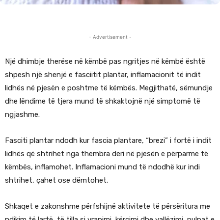
- Advertisement -
Një dhimbje therëse në këmbë pas ngritjes në këmbë është
shpesh një shenjë e fasciitit plantar, inflamacionit të indit
lidhës në pjesën e poshtme të këmbës. Megjithatë, sëmundje
dhe lëndime të tjera mund të shkaktojnë një simptomë të
ngjashme.
Fasciti plantar ndodh kur fascia plantare, “brezi” i fortë i indit
lidhës që shtrihet nga thembra deri në pjesën e përparme të
këmbës, inflamohet. Inflamacioni mund të ndodhë kur indi
shtrihet, çahet ose dëmtohet.
Shkaqet e zakonshme përfshijnë aktivitete të përsëritura me
ndikim të lartë, të tilla si vrapimi, kërcimi dhe vallëzimi, pulpat e