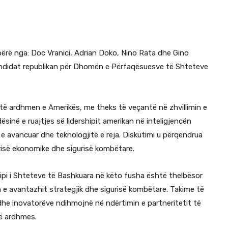
bërë nga: Doc Vranici, Adrian Doko, Nino Rata dhe Gino
 kandidat republikan për Dhomën e Përfaqësuesve të Shteteve
r të ardhmen e Amerikës, me theks të veçantë në zhvillimin e
ësinë e ruajtjes së lidershipit amerikan në inteligjencën
n e avancuar dhe teknologjitë e reja. Diskutimi u përqendrua
risë ekonomike dhe sigurisë kombëtare.
ipi i Shteteve të Bashkuara në këto fusha është thelbësor
n e avantazhit strategjik dhe sigurisë kombëtare. Takime të
e dhe inovatorëve ndihmojnë në ndërtimin e partneritetit të
së ardhmes.