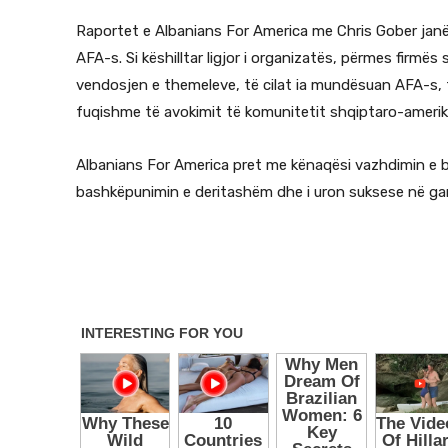
Raportet e Albanians For America me Chris Gober janë
AFA-s. Si këshilltar ligjor i organizatës, përmes firmës s
vendosjen e themeleve, të cilat ia mundësuan AFA-s, 
fuqishme të avokimit të komunitetit shqiptaro-ameri
Albanians For America pret me kënaqësi vazhdimin e 
bashkëpunimin e deritashëm dhe i uron suksese në gar