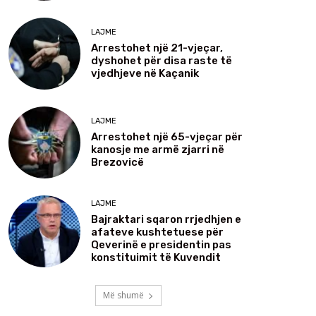
LAJME
Arrestohet një 21-vjeçar,
dyshohet për disa raste të
vjedhjeve në Kaçanik
LAJME
Arrestohet një 65-vjeçar për
kanosje me armë zjarri në
Brezovicë
LAJME
Bajraktari sqaron rrjedhjen e
afateve kushtetuese për
Qeverinë e presidentin pas
konstituimit të Kuvendit
Më shumë