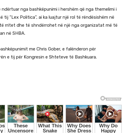
 ndërtuar nga bashkëpunimi i hershëm që nga themelimi i
ë tij “Lex Politica”, ai ka luajtur një rol të rëndësishëm në
të rritet dhe të shndërrohet në një nga organizatat më të
kan në SHBA.
bashkëpunimit me Chris Gober, e falënderon për
ën e tij për Kongresin e Shteteve të Bashkuara.