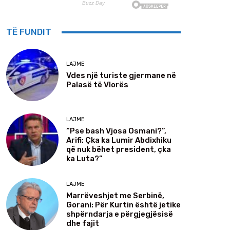
TË FUNDIT
LAJME
Vdes një turiste gjermane në
Palasë të Vlorës
LAJME
“Pse bash Vjosa Osmani?”,
Arifi: Çka ka Lumir Abdixhiku
që nuk bëhet president, çka
ka Luta?”
LAJME
Marrëveshjet me Serbinë,
Gorani: Për Kurtin është jetike
shpërndarja e përgjegjësisë
dhe fajit