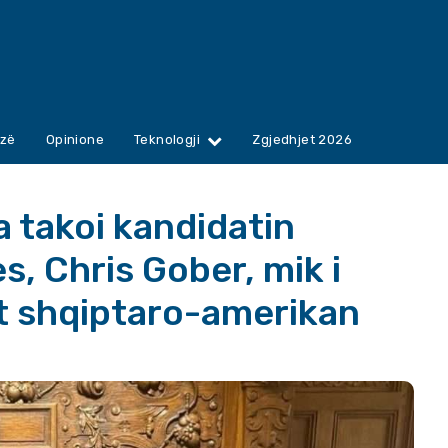
zë
Opinione
Teknologji
Zgjedhjet 2026
 takoi kandidatin
s, Chris Gober, mik i
t shqiptaro-amerikan