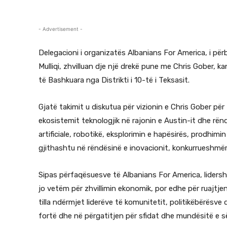
- Advertisement -
Delegacioni i organizatës Albanians For America, i për
Mulliqi, zhvilluan dje një drekë pune me Chris Gober,
të Bashkuara nga Distrikti i 10-të i Teksasit.
Gjatë takimit u diskutua për vizionin e Chris Gober pë
ekosistemit teknologjik në rajonin e Austin-it dhe rënd
artificiale, robotikë, eksplorimin e hapësirës, prodhimi
gjithashtu në rëndësinë e inovacionit, konkurrueshmë
Sipas përfaqësuesve të Albanians For America, lidersh
jo vetëm për zhvillimin ekonomik, por edhe për ruajtje
tilla ndërmjet liderëve të komunitetit, politikëbërësv
fortë dhe në përgatitjen për sfidat dhe mundësitë e 