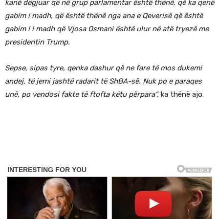
kanë dëgjuar që në grup parlamentar është thënë, që ka qenë
gabim i madh, që është thënë nga ana e Qeverisë që është
gabim i i madh që Vjosa Osmani është ulur në atë tryezë me
presidentin Trump.
Sepse, sipas tyre, qenka dashur që ne fare të mos dukemi
andej, të jemi jashtë radarit të ShBA-së. Nuk po e paraqes
unë, po vendosi fakte të ftofta këtu përpara”,
ka thënë ajo.