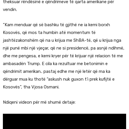
theksuar rëndësinë e qëndrimeve të qarta amerikane për
vendin.
“Kam menduar që së bashku të gjithë ne ia kemi borxh
Kosovës, që mos ta humbin atë momentum të
jashtëzakonshëm që na u krijua me ShBA-të, që u krijua nga
një punë mbi një vjeçar, që ne si presidencë, pa asnjë ndihmë,
dhe me pengesa, e kemi kryer për të krijuar një relacion të me
ambasadën Trump. E cila ka rezultuar me betonimin e
qëndrimit amerikan.. pastaj edhe me një letër që ma ka
dërguar mua ku thotë “askush nuk guxon t’i prek kufijtë e
Kosovës”, tha Vjosa Osmani.
Ndiqeni videon për më shumë detaje: