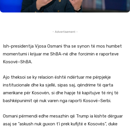
- Advertisement -
Ish-presidentja Vjosa Osmani tha se synon të mos humbet
momentumi i krijuar me ShBA-në dhe forcimin e raporteve
Kosovë–ShBA.
Ajo theksoi se ky relacion është ndërtuar me përpjekje
institucionale dhe ka sjellë, sipas saj, qëndrime të qarta
amerikane për Kosovën, si dhe hapje të kapitujve të rinj të
bashkëpunimit që nuk varen nga raporti Kosovë–Serbi.
Osmani përmendi edhe mesazhin që Trump ia kishte dërguar
asaj se “askush nuk guxon t’i prek kufijtë e Kosovës”, duke