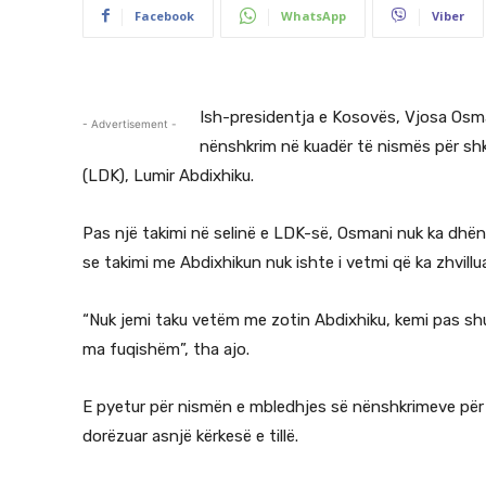
Facebook
WhatsApp
Viber
Ish-presidentja e Kosovës, Vjosa Osma
- Advertisement -
nënshkrim në kuadër të nismës për shk
(LDK), Lumir Abdixhiku.
Pas një takimi në selinë e LDK-së, Osmani nuk ka dhën
se takimi me Abdixhikun nuk ishte i vetmi që ka zhvillua
“Nuk jemi taku vetëm me zotin Abdixhiku, kemi pas sh
ma fuqishëm”, tha ajo.
E pyetur për nismën e mbledhjes së nënshkrimeve për 
dorëzuar asnjë kërkesë e tillë.