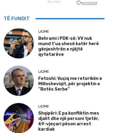
TË FUNDIT
LAJME
Behrami i PDK-së: VV nuk
mund t’ua shesë katër herë
gënjeshtrën e njëjtë
qytetarëve
LAJME
Fetoshi: Vuçiq me retorikën e
Millosheviqit, për projektin e
“Botës Serbe”
LAJME
Shqipëri: E pa konfliktin mes
djalit dhe një personi tjetër,
69-vjeçari pëson arrest
kardiak