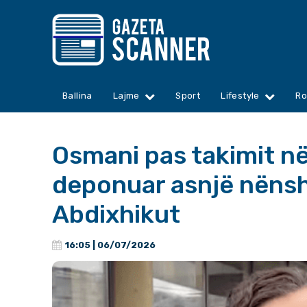
Ballina
Lajme
Sport
Lifestyle
Ro
Osmani pas takimit n
deponuar asnjë nënsh
Abdixhikut
16:05 | 06/07/2026