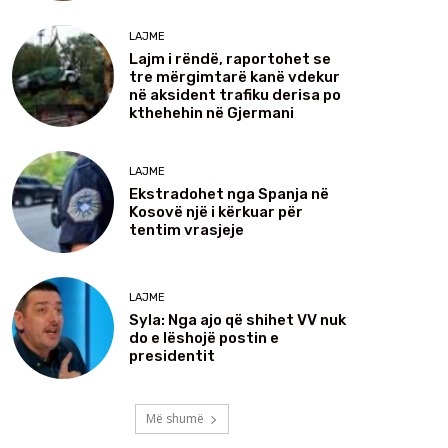
LAJME
Lajm i rëndë, raportohet se
tre mërgimtarë kanë vdekur
në aksident trafiku derisa po
kthehehin në Gjermani
LAJME
Ekstradohet nga Spanja në
Kosovë një i kërkuar për
tentim vrasjeje
LAJME
Syla: Nga ajo që shihet VV nuk
do e lëshojë postin e
presidentit
Më shumë