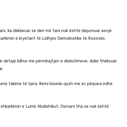
ni, ka deklaruar se deri më tani nuk është deponuar asnjë
arkimin e kryetarit të Lidhjes Demokratike të Kosovës
ë detaje lidhur me përmbajtjen e diskutimeve, duke theksuar
r.
umë takime të tjera. Kemi bisedu qysh me ec përpara edhe
shkarkimin e Lumir Abdixhikut, Osmani tha se nuk është