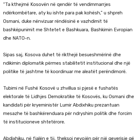
“Ta kthejmë Kosovën në qendër të vendimmarrjes
ndërkombëtare, aty ku ishte para pak kohësh,” u shpreh
Osmani, duke nënvizuar rëndësinë e vazhdimit të
bashkëpunimit me Shtetet e Bashkuara, Bashkimin Evropian
dhe NATO-n.
Sipas saj, Kosova duhet të rikthejë besueshmërinë dhe
ndikimin diplomatik përmes stabilitetit institucional dhe një
politike të jashtme të koordinuar me aleatët perëndimorë.
Tubimi në Fushë Kosovë u zhvillua si pjesë e fushatës
elektorale të Lidhjes Demokratike të Kosovës, ku Osmani dhe
kandidati për kryeministër Lumir Abdixhiku prezantuan
mesazhe të bashkërenduara për ndryshim politik dhe forcim
të institucioneve shtetërore.
Abdixhiku, në fjalën e tij, theksoi nevojën për një qeverisje që