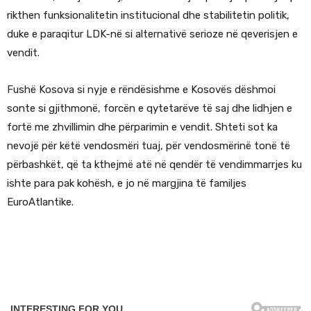
rikthen funksionalitetin institucional dhe stabilitetin politik,
duke e paraqitur LDK-në si alternativë serioze në qeverisjen e
vendit.
Fushë Kosova si nyje e rëndësishme e Kosovës dëshmoi
sonte si gjithmonë, forcën e qytetarëve të saj dhe lidhjen e
fortë me zhvillimin dhe përparimin e vendit. Shteti sot ka
nevojë për këtë vendosmëri tuaj, për vendosmërinë tonë të
përbashkët, që ta kthejmë atë në qendër të vendimmarrjes ku
ishte para pak kohësh, e jo në margjina të familjes
EuroAtlantike.