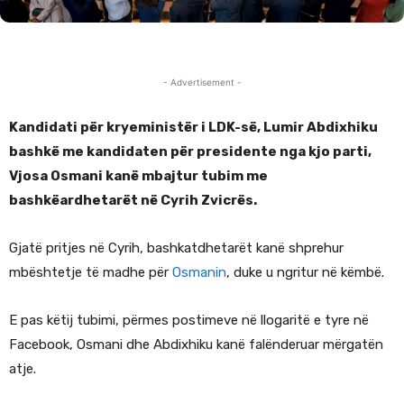
- Advertisement -
Kandidati për kryeministër i LDK-së, Lumir Abdixhiku
bashkë me kandidaten për presidente nga kjo parti,
Vjosa Osmani kanë mbajtur tubim me
bashkëardhetarët në Cyrih Zvicrës.
Gjatë pritjes në Cyrih, bashkatdhetarët kanë shprehur
mbështetje të madhe për
Osmanin
, duke u ngritur në këmbë.
E pas këtij tubimi, përmes postimeve në llogaritë e tyre në
Facebook, Osmani dhe Abdixhiku kanë falënderuar mërgatën
atje.