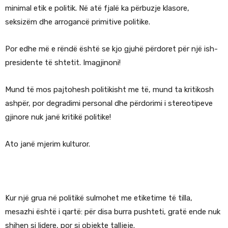
minimal etik e politik. Në atë fjalë ka përbuzje klasore,
seksizëm dhe arrogancë primitive politike.
Por edhe më e rëndë është se kjo gjuhë përdoret për një ish-
presidente të shtetit. Imagjinoni!
Mund të mos pajtohesh politikisht me të, mund ta kritikosh
ashpër, por degradimi personal dhe përdorimi i stereotipeve
gjinore nuk janë kritikë politike!
Ato janë mjerim kulturor.
Kur një grua në politikë sulmohet me etiketime të tilla,
mesazhi është i qartë: për disa burra pushteti, gratë ende nuk
shihen si lidere, por si objekte talljeje.