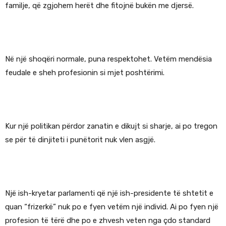
familje, që zgjohem herët dhe fitojnë bukën me djersë.
Në një shoqëri normale, puna respektohet. Vetëm mendësia
feudale e sheh profesionin si mjet poshtërimi.
Kur një politikan përdor zanatin e dikujt si sharje, ai po tregon
se për të dinjiteti i punëtorit nuk vlen asgjë.
Një ish-kryetar parlamenti që një ish-presidente të shtetit e
quan “frizerkë” nuk po e fyen vetëm një individ. Ai po fyen një
profesion të tërë dhe po e zhvesh veten nga çdo standard