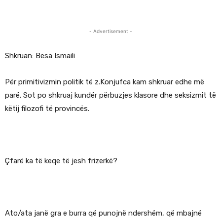
- Advertisement -
Shkruan: Besa Ismaili
Për primitivizmin politik të z.Konjufca kam shkruar edhe më
parë. Sot po shkruaj kundër përbuzjes klasore dhe seksizmit të
këtij filozofi të provincës.
Çfarë ka të keqe të jesh frizerkë?
Ato/ata janë gra e burra që punojnë ndershëm, që mbajnë