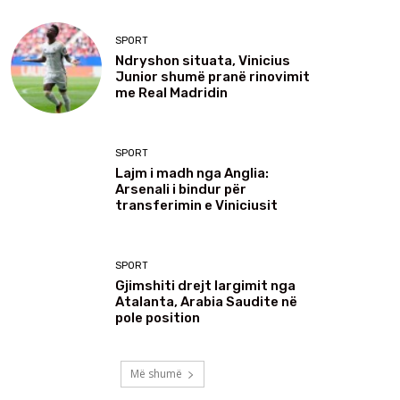
SPORT
Ndryshon situata, Vinicius
Junior shumë pranë rinovimit
me Real Madridin
SPORT
Lajm i madh nga Anglia:
Arsenali i bindur për
transferimin e Viniciusit
SPORT
Gjimshiti drejt largimit nga
Atalanta, Arabia Saudite në
pole position
Më shumë