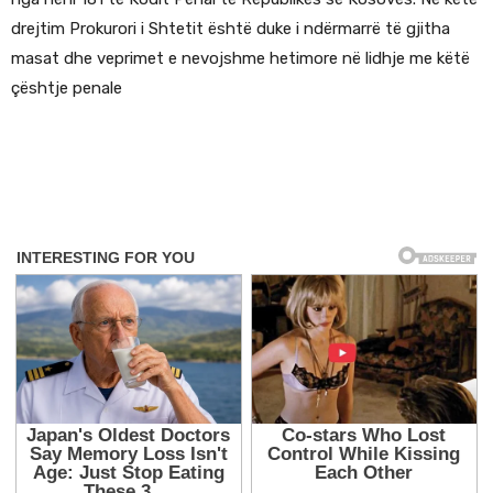
drejtim Prokurori i Shtetit është duke i ndërmarrë të gjitha
masat dhe veprimet e nevojshme hetimore në lidhje me këtë
çështje penale