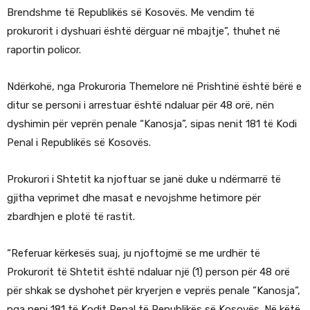
Brendshme të Republikës së Kosovës. Me vendim të
prokurorit i dyshuari është dërguar në mbajtje”, thuhet në
raportin policor.
Ndërkohë, nga Prokuroria Themelore në Prishtinë është bërë e
ditur se personi i arrestuar është ndaluar për 48 orë, nën
dyshimin për veprën penale “Kanosja”, sipas nenit 181 të Kodi
Penal i Republikës së Kosovës.
Prokurori i Shtetit ka njoftuar se janë duke u ndërmarrë të
gjitha veprimet dhe masat e nevojshme hetimore për
zbardhjen e plotë të rastit.
“Referuar kërkesës suaj, ju njoftojmë se me urdhër të
Prokurorit të Shtetit është ndaluar një (1) person për 48 orë
për shkak se dyshohet për kryerjen e veprës penale ”Kanosja”,
nga neni 181 të Kodit Penal të Republikës së Kosovës. Në këtë