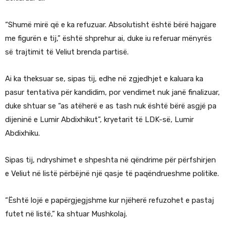
“Shumë mirë që e ka refuzuar. Absolutisht është bërë hajgare
me figurën e tij,” është shprehur ai, duke iu referuar mënyrës
së trajtimit të Veliut brenda partisë.
Ai ka theksuar se, sipas tij, edhe në zgjedhjet e kaluara ka
pasur tentativa për kandidim, por vendimet nuk janë finalizuar,
duke shtuar se “as atëherë e as tash nuk është bërë asgjë pa
dijeninë e Lumir Abdixhikut”, kryetarit të LDK-së, Lumir
Abdixhiku.
Sipas tij, ndryshimet e shpeshta në qëndrime për përfshirjen
e Veliut në listë përbëjnë një qasje të paqëndrueshme politike.
“Është lojë e papërgjegjshme kur njëherë refuzohet e pastaj
futet në listë,” ka shtuar Mushkolaj.