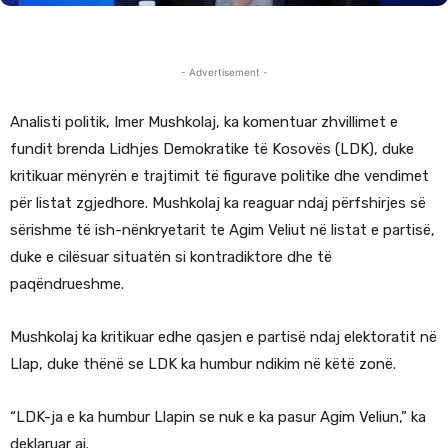
- Advertisement -
Analisti politik, Imer Mushkolaj, ka komentuar zhvillimet e
fundit brenda Lidhjes Demokratike të Kosovës (LDK), duke
kritikuar mënyrën e trajtimit të figurave politike dhe vendimet
për listat zgjedhore. Mushkolaj ka reaguar ndaj përfshirjes së
sërishme të ish-nënkryetarit te Agim Veliut në listat e partisë,
duke e cilësuar situatën si kontradiktore dhe të
paqëndrueshme.
Mushkolaj ka kritikuar edhe qasjen e partisë ndaj elektoratit në
Llap, duke thënë se LDK ka humbur ndikim në këtë zonë.
“LDK-ja e ka humbur Llapin se nuk e ka pasur Agim Veliun,” ka
deklaruar ai.