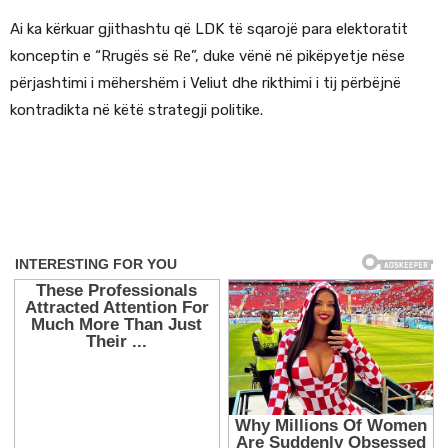
Ai ka kërkuar gjithashtu që LDK të sqarojë para elektoratit
konceptin e “Rrugës së Re”, duke vënë në pikëpyetje nëse
përjashtimi i mëhershëm i Veliut dhe rikthimi i tij përbëjnë
kontradikta në këtë strategji politike.