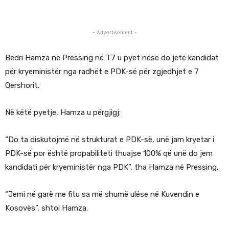
- Advertisement -
Bedri Hamza në Pressing në T7 u pyet nëse do jetë kandidat
për kryeministër nga radhët e PDK-së për zgjedhjet e 7
Qershorit.
Në këtë pyetje, Hamza u përgjigj:
“Do ta diskutojmë në strukturat e PDK-së, unë jam kryetar i
PDK-së por është propabiliteti thuajse 100% që unë do jem
kandidati për kryeministër nga PDK”, tha Hamza në Pressing.
“Jemi në garë me fitu sa më shumë ulëse në Kuvendin e
Kosovës”, shtoi Hamza.