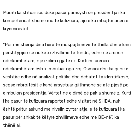
Murati ka shtuar se, duke pasur parasysh se presidentja i ka
kompetencat shumë më të kufizuara, ajo e ka mbajtur anën e
kryeministrit.
“Por me shenja disa herë të mospajtimeve të thella dhe e kam
përshtypjen se në këto zhvillime të fundit, edhe në arenën
ndërkombëtare, një izolim i gjatë i z. Kurti në arenën
ndërkombëtare është mbuluar nga znj. Osmani dhe ka qenë e
vështirë edhe në analizat politike dhe debatet ta identifikosh,
sepse mbrojtësit e kanë arsyetuar gjithmonë se atë pjesë po
e mbulon presidentja. Vërtet ne e dimë që pak a shumë z. Kurti
i ka pasur të kufizuara raportet edhe vizitat në SHBA, nuk
është pritur askund me nivelin zyrtar atje, e të kufizuara i ka
pasur për shkak të këtyre zhvillimeve edhe me BE-në”, ka
thënë ai.