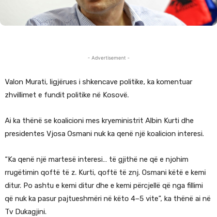
- Advertisement -
Valon Murati, ligjërues i shkencave politike, ka komentuar
zhvillimet e fundit politike në Kosovë.
Ai ka thënë se koalicioni mes kryeministrit Albin Kurti dhe
presidentes Vjosa Osmani nuk ka qenë një koalicion interesi.
“Ka qenë një martesë interesi… të gjithë ne që e njohim
rrugëtimin qoftë të z. Kurti, qoftë të znj. Osmani këtë e kemi
ditur. Po ashtu e kemi ditur dhe e kemi përcjellë që nga fillimi
që nuk ka pasur pajtueshmëri në këto 4–5 vite”, ka thënë ai në
Tv Dukagjini.