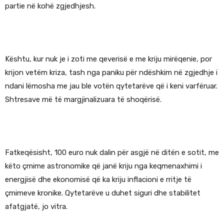
partie në kohë zgjedhjesh.
Kështu, kur nuk je i zoti me qeverisë e me kriju mirëqenie, por
krijon vetëm kriza, tash nga paniku për ndëshkim në zgjedhje i
ndani lëmosha me jau ble votën qytetarëve që i keni varfëruar.
Shtresave më të margjinalizuara të shoqërisë.
Fatkeqësisht, 100 euro nuk dalin për asgjë në ditën e sotit, me
këto çmime astronomike që janë kriju nga keqmenaxhimi i
energjisë dhe ekonomisë që ka kriju inflacioni e rritje të
çmimeve kronike. Qytetarëve u duhet siguri dhe stabilitet
afatgjatë, jo vitra.