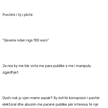
Postimi i tij i plotë:
“Qeveria ndan nga 100 euro”
Ja nisi ky me ble vota me para publike e me i manipulu
zgjedhjet.
Qysh nuk ju vjen marre aspak? Ky është korrupsion i pastër
elektoral dhe abuzim me paranë publike për interesa të një