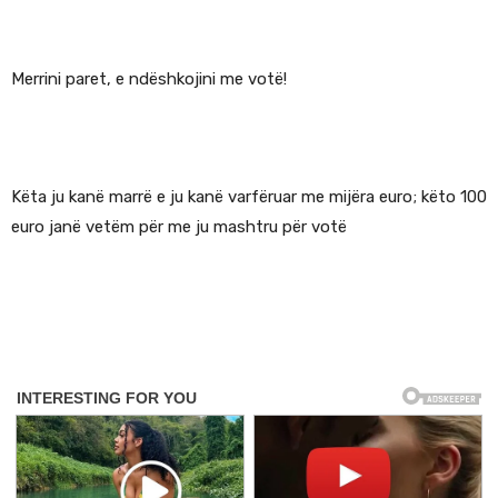
Merrini paret, e ndëshkojini me votë!
Këta ju kanë marrë e ju kanë varfëruar me mijëra euro; këto 100
euro janë vetëm për me ju mashtru për votë