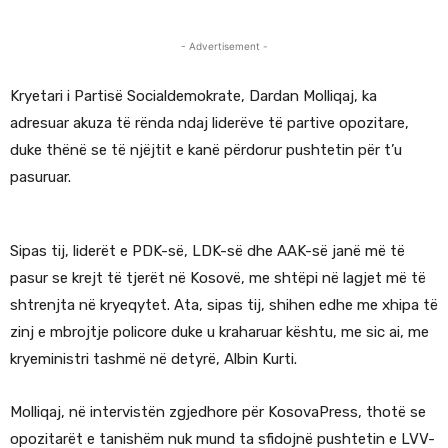
- Advertisement -
Kryetari i Partisë Socialdemokrate, Dardan Molliqaj, ka
adresuar akuza të rënda ndaj liderëve të partive opozitare,
duke thënë se të njëjtit e kanë përdorur pushtetin për t’u
pasuruar.
Sipas tij, liderët e PDK-së, LDK-së dhe AAK-së janë më të
pasur se krejt të tjerët në Kosovë, me shtëpi në lagjet më të
shtrenjta në kryeqytet. Ata, sipas tij, shihen edhe me xhipa të
zinj e mbrojtje policore duke u kraharuar kështu, me sic ai, me
kryeministri tashmë në detyrë, Albin Kurti.
Molliqaj, në intervistën zgjedhore për KosovaPress, thotë se
opozitarët e tanishëm nuk mund ta sfidojnë pushtetin e LVV-