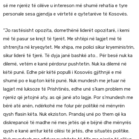
së me njerëz të cilëve u intereson më shumë rehatia e tyre
personale sesa gjendja e vërtetë e qytetarëve të Kosovës.
“Jo rastësisht opozita, domethënë liderët opozitarë, i kemi
më të pasur se krejt të tjerët. Me shtëpi në lagjet më të
shtrenjta në kryeqytet. Me xhipa, me polici sikur kryeministrin,
sikur liderë të tjerë. Të dyja janë bashkë ato… Për besë nuk ka
dilemë, vetëm e kanë përdorur pushtetin. Nuk ka dilemë në
këtë punë. Edhe për këtë populli i Kosovës gjithnjë e më
shumë po e kupton këtë punë. Nuk mundesh me jetuar në
lagjet më luksoze të Prishtinës, edhe unë s’kam problem me
njerëz që jetojnë aty, as që janë ato lagje. Por s’mundesh me
bërë atë anën, ndërkohë me folur për politikë në mënyrën
qysh flasin këta. Nuk ekziston. Prandaj unë po them që ka
diskrepancë të madhe në mes jetës që e bëjnë dhe mënyrës
qysh e kanë arritur këtë cilësi të jetës, dhe situatës politike.