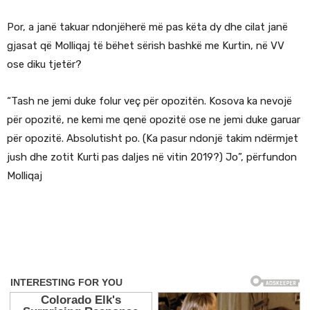
Por, a janë takuar ndonjëherë më pas këta dy dhe cilat janë
gjasat që Molliqaj të bëhet sërish bashkë me Kurtin, në VV
ose diku tjetër?
“Tash ne jemi duke folur veç për opozitën. Kosova ka nevojë
për opozitë, ne kemi me qenë opozitë ose ne jemi duke garuar
për opozitë. Absolutisht po. (Ka pasur ndonjë takim ndërmjet
jush dhe zotit Kurti pas daljes në vitin 2019?) Jo”, përfundon
Molliqaj