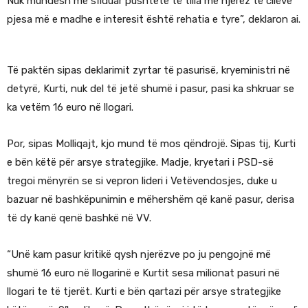
Nuk mundesh me sfiduar pushtete të tilla me njerëz të cilëve
pjesa më e madhe e interesit është rehatia e tyre”, deklaron ai.
Të paktën sipas deklarimit zyrtar të pasurisë, kryeministri në
detyrë, Kurti, nuk del të jetë shumë i pasur, pasi ka shkruar se
ka vetëm 16 euro në llogari.
Por, sipas Molliqajt, kjo mund të mos qëndrojë. Sipas tij, Kurti
e bën këtë për arsye strategjike. Madje, kryetari i PSD-së
tregoi mënyrën se si vepron lideri i Vetëvendosjes, duke u
bazuar në bashkëpunimin e mëhershëm që kanë pasur, derisa
të dy kanë qenë bashkë në VV.
“Unë kam pasur kritikë qysh njerëzve po ju pengojnë më
shumë 16 euro në llogarinë e Kurtit sesa milionat pasuri në
llogari te të tjerët. Kurti e bën qartazi për arsye strategjike