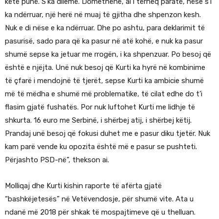
këtë punë. S’ka dilemë. Domethënë, ai i tërheq paratë, nëse s’i
ka ndërruar, një herë në muaj të gjitha dhe shpenzon kesh.
Nuk e di nëse e ka ndërruar. Dhe po ashtu, para deklarimit të
pasurisë, sado para që ka pasur në atë kohë, e nuk ka pasur
shumë sepse ka jetuar me rrogën, i ka shpenzuar. Po besoj që
është e njëjta. Unë nuk besoj që Kurti ka hyrë në kombinime
të çfarë i mendojnë të tjerët, sepse Kurti ka ambicie shumë
më të mëdha e shumë më problematike, të cilat edhe do t’i
flasim gjatë fushatës. Por nuk luftohet Kurti me lidhje të
shkurta. 16 euro me Serbinë, i shërbej atij, i shërbej këtij.
Prandaj unë besoj që fokusi duhet me e pasur diku tjetër. Nuk
kam parë vende ku opozita është më e pasur se pushteti.
Përjashto PSD-në”, thekson ai.
Molliqaj dhe Kurti kishin raporte të afërta gjatë
“bashkëjetesës” në Vetëvendosje, për shumë vite. Ata u
ndanë më 2018 për shkak të mospajtimeve që u thelluan.