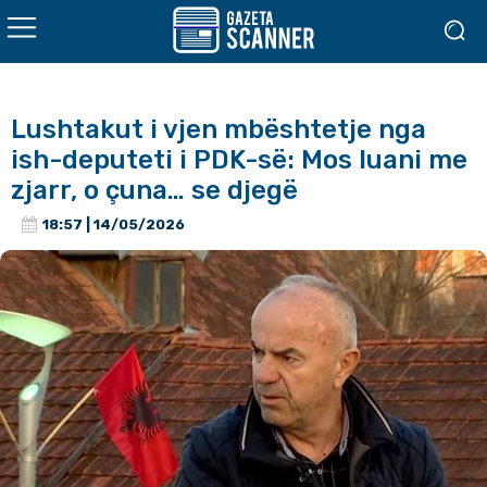
Lushtakut i vjen mbështetje nga
ish-deputeti i PDK-së: Mos luani me
zjarr, o çuna… se djegë
18:57 | 14/05/2026