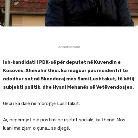
- Advertisement -
Ish-kandidati i PDK-së për deputet në Kuvendin e
Kosovës, Xhevahir Geci, ka reaguar pas incidentit të
ndodhur sot në Skenderaj mes Sami Lushtakut, të këtij
subjekti politik, dhe Hysni Mehanës së Vetëvendosjes.
Geci i ka dalë në mbrojtje Lushtakut.
Ai, nëpërmjet një postimi në rrjetet sociale, ka thënë: Mos
luani me zjarr, o çuna… se djegë.