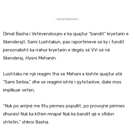
- Advertisement -
Dimal Basha i Vetëvendosjes e ka quajtur “bandit” kryetarin e
Skenderajt, Sami Lushtakun, pas raportimeve se ky i fundit
personalisht ka rrahur kryetarin e degës së VV-së në
Skenderaj, Hysni Mehanin.
Lushtaku në një reagim tha se Mehani e kishte quajtur atë
“Sami Serbia,” dhe se reagimi ishte i qytetarëve, duke mos
implikuar veten.
“Nuk po arrijnë me fitu përmes popullit, po provojnë përmes
dhunës! Nuk ka kthim mrapa! Nuk ka bandit që e sfidon
shtetin,” shkroi Basha.