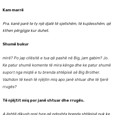
Kam marrë
Pra, kanë parë te ty një djalë të sjellshëm, të kujdesshëm, që
kthen përgjigje kur duhet.
Shumë bukur
mirë? Po jap cilësitë e tua që pashë në Big, jam
gabim? Jo.
Ke patur shumë komente të mira kënga dhe ke patur shumë
suport nga miqtë e tu brenda shtëpisë së Big Brother.
Vazhdon të kesh të njëjtin miq apo janë shtuar dhe të tjerë
rrugës?
Të njëjtit miq por janë shtuar dhe rrugës.
A është dikush prej tyre që ndoshta brenda shtëpisë nuk ke