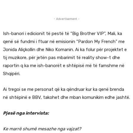
- Advertisement -
Ish-banori i edicionit të pestë të “Big Brother VIP”, Mali, ka
qenë së fundmi i ftuar në emisionin “Pardon My French” me
Jonida Aliçkollin dhe Niko Komanin. Ai ka folur për projektet e
tij muzikore, për jetën pas mbarimit të reality show-t dhe
raportin q ka me ish-banorët e shtëpisë më të famshme në
Shqipëri.
Ai tregoi se me personat që ka qëndruar kur ka qenë brenda
në shtëpinë e BBV, takohet dhe mban komunikim edhe jashtë.
Pjesë nga intervista:
Ke marrë shumë mesazhe nga vajzat?