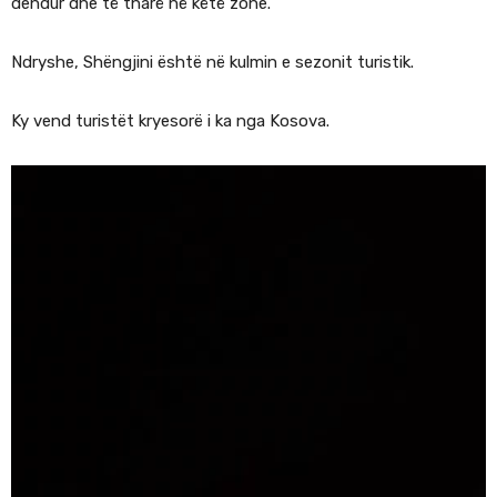
dendur dhe të tharë në këtë zone.
Ndryshe, Shëngjini është në kulmin e sezonit turistik.
Ky vend turistët kryesorë i ka nga Kosova.
V
i
d
e
o
P
l
a
y
e
r