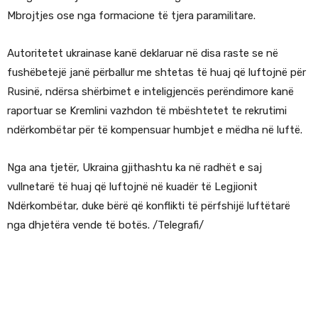
Mbrojtjes ose nga formacione të tjera paramilitare.
Autoritetet ukrainase kanë deklaruar në disa raste se në
fushëbetejë janë përballur me shtetas të huaj që luftojnë për
Rusinë, ndërsa shërbimet e inteligjencës perëndimore kanë
raportuar se Kremlini vazhdon të mbështetet te rekrutimi
ndërkombëtar për të kompensuar humbjet e mëdha në luftë.
Nga ana tjetër, Ukraina gjithashtu ka në radhët e saj
vullnetarë të huaj që luftojnë në kuadër të Legjionit
Ndërkombëtar, duke bërë që konflikti të përfshijë luftëtarë
nga dhjetëra vende të botës. /Telegrafi/