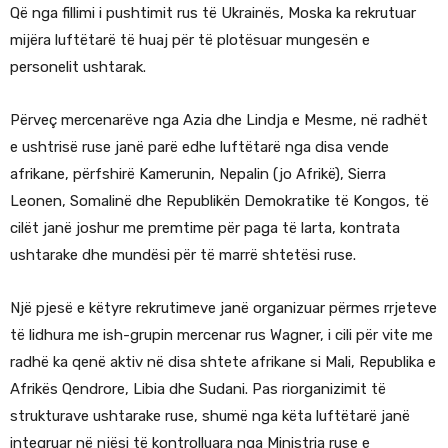
Që nga fillimi i pushtimit rus të Ukrainës, Moska ka rekrutuar
mijëra luftëtarë të huaj për të plotësuar mungesën e
personelit ushtarak.
Përveç mercenarëve nga Azia dhe Lindja e Mesme, në radhët
e ushtrisë ruse janë parë edhe luftëtarë nga disa vende
afrikane, përfshirë Kamerunin, Nepalin (jo Afrikë), Sierra
Leonen, Somalinë dhe Republikën Demokratike të Kongos, të
cilët janë joshur me premtime për paga të larta, kontrata
ushtarake dhe mundësi për të marrë shtetësi ruse.
Një pjesë e këtyre rekrutimeve janë organizuar përmes rrjeteve
të lidhura me ish-grupin mercenar rus Wagner, i cili për vite me
radhë ka qenë aktiv në disa shtete afrikane si Mali, Republika e
Afrikës Qendrore, Libia dhe Sudani. Pas riorganizimit të
strukturave ushtarake ruse, shumë nga këta luftëtarë janë
integruar në njësi të kontrolluara nga Ministria ruse e