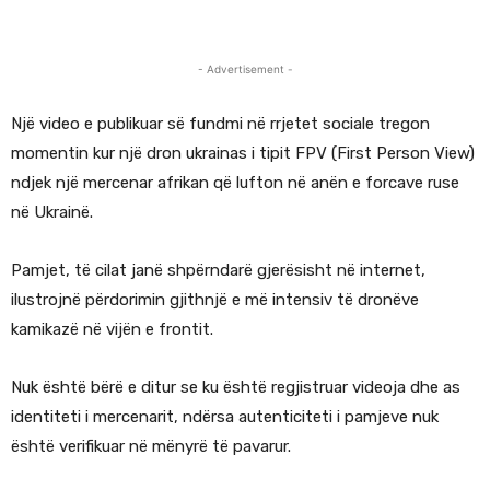
- Advertisement -
Një video e publikuar së fundmi në rrjetet sociale tregon
momentin kur një dron ukrainas i tipit FPV (First Person View)
ndjek një mercenar afrikan që lufton në anën e forcave ruse
në Ukrainë.
Pamjet, të cilat janë shpërndarë gjerësisht në internet,
ilustrojnë përdorimin gjithnjë e më intensiv të dronëve
kamikazë në vijën e frontit.
Nuk është bërë e ditur se ku është regjistruar videoja dhe as
identiteti i mercenarit, ndërsa autenticiteti i pamjeve nuk
është verifikuar në mënyrë të pavarur.