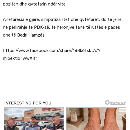
pozitën dhe qytetarin ndër vite.
Anëtarësia e gjerë, simpatizantët dhe qytetarët, do të jenë
në përkrahje të PDK-së, të heronjve tanë të luftës e paqes
dhe të Bedri Hamzës!
https://www.facebook.com/share/18Rk6fsktA/?
mibextid=wwXIfr