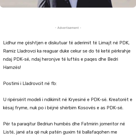
- Advertisement -
Lidhur me çështjen e diskutuar të aderimit të Limajt në PDK,
Ramiz Lladrovci ka reaguar duke cekur se do të ketë përkrahje
ndaj PDK-së, ndaj heronjve të luftës e paqes dhe Bedri
Hamzës!
Postimi i Lladrovcit në fb:
U ripërsërit modeli i ndikimit në Kryesinë e PDK-së. Kreatorët e
kësaj fryme, nuk po i bëjnë shërbim Kosovës e as PDK-së.
Për ta paraqitur Bedriun humbës dhe Fatmirin jomeritor në
Listë, janë ata që nuk patën guxim të ballafaqohen me